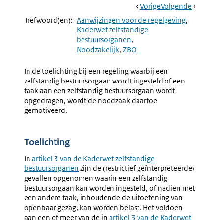
Book
Ga
Vorige
Pagina:
Ga
Volgende
Pagina:
Navigation
Naar
§
Naar
Aanwijzi
Trefwoord(en):
Aanwijzingen voor de regelgeving
5.4
5.9
Kaderwet zelfstandige
Zelfstandige
Instellin
bestuursorganen
Bestuursorganen
Bij
Noodzakelijk
ZBO
(5.8-
Of
5.16)
Krachte
In de toelichting bij een regeling waarbij een
De
zelfstandig bestuursorgaan wordt ingesteld of een
Wet
taak aan een zelfstandig bestuursorgaan wordt
opgedragen, wordt de noodzaak daartoe
gemotiveerd.
Toelichting
In
Externe
artikel 3 van de Kaderwet zelfstandige
bestuursorganen
link:
zijn de (restrictief geïnterpreteerde)
gevallen opgenomen waarin een zelfstandig
bestuursorgaan kan worden ingesteld, of nadien met
een andere taak, inhoudende de uitoefening van
openbaar gezag, kan worden belast. Het voldoen
aan een of meer van de in
Externe
artikel 3 van de Kaderwet