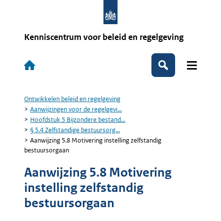
Overslaan
en
naar
de
Kenniscentrum voor beleid en regelgeving
inhoud
gaan
Hoofdnavigatie
Zoeken
Ontwikkelen beleid en regelgeving
Kruimelpad
Aanwijzingen voor de regelgevi...
Hoofdstuk 5 Bijzondere bestand...
§ 5.4 Zelfstandige bestuursorg...
Aanwijzing 5.8 Motivering instelling zelfstandig
bestuursorgaan
Aanwijzing 5.8 Motivering
instelling zelfstandig
bestuursorgaan