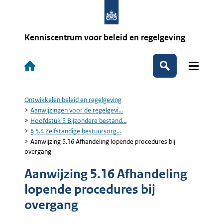
Overslaan
en
naar
de
Kenniscentrum voor beleid en regelgeving
inhoud
gaan
Hoofdnavigatie
Zoeken
Ontwikkelen beleid en regelgeving
Kruimelpad
Aanwijzingen voor de regelgevi...
Hoofdstuk 5 Bijzondere bestand...
§ 5.4 Zelfstandige bestuursorg...
Aanwijzing 5.16 Afhandeling lopende procedures bij
overgang
Aanwijzing 5.16 Afhandeling
lopende procedures bij
overgang