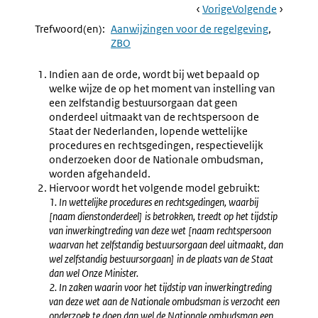
Book
Ga
Vorige
Pagina:
Ga
Volgende
Pagina:
Navigation
Naar
Aanwijzing
Naar
§
Trefwoord(en):
Aanwijzingen voor de regelgeving
5.15
5.5
ZBO
Overgang
Toekenn
Personeel,
En
Indien aan de orde, wordt bij wet bepaald op
Rechten,
Termino
welke wijze de op het moment van instelling van
Bezittingen
Van
een zelfstandig bestuursorgaan dat geen
En
Bestuur
onderdeel uitmaakt van de rechtspersoon de
Verplichtingen
(5.17-
Staat der Nederlanden, lopende wettelijke
5.26)
procedures en rechtsgedingen, respectievelijk
onderzoeken door de Nationale ombudsman,
worden afgehandeld.
Hiervoor wordt het volgende model gebruikt:
1. In wettelijke procedures en rechtsgedingen, waarbij
[naam dienstonderdeel] is betrokken, treedt op het tijdstip
van inwerkingtreding van deze wet [naam rechts­persoon
waarvan het zelfstandig bestuursorgaan deel uitmaakt, dan
wel zelfstandig bestuursorgaan] in de plaats van de Staat
dan wel Onze Minister.
2. In zaken waarin voor het tijdstip van inwerkingtreding
van deze wet aan de Nationale ombudsman is verzocht een
onderzoek te doen dan wel de Nationale ombudsman een