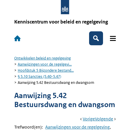
Overslaan
en
naar
de
Kenniscentrum voor beleid en regelgeving
inhoud
gaan
Hoofdnavigatie
Zoeken
Ontwikkelen beleid en regelgeving
Kruimelpad
Aanwijzingen voor de regelgevi...
Hoofdstuk 5 Bijzondere bestand...
§ 5.10 Sancties (5.40-5.47)
Aanwijzing 5.42 Bestuursdwang en dwangsom
Aanwijzing 5.42
Bestuursdwang en dwangsom
Book
Ga
Vorige
Pagina:
Ga
Volgende
Pagina:
Navigation
Naar
Aanwijzing
Naar
Aanwijzi
Trefwoord(en):
Aanwijzingen voor de regelgeving