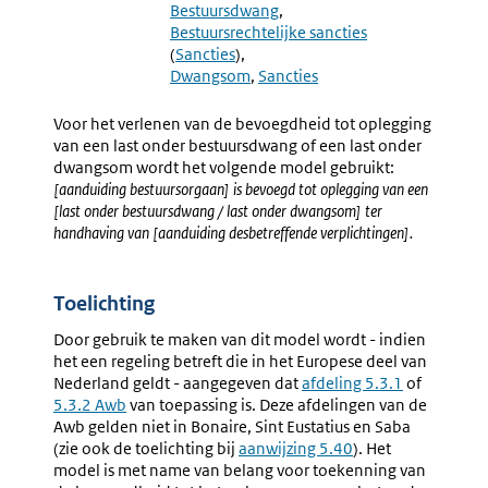
5.41
5.43
Bestuursdwang
Intrekking
Maximal
Bestuursrechtelijke sancties
Of
Bestuurli
(
Sancties
)
Schorsing
Boeteho
Dwangsom
Sancties
Beschikking
Voor het verlenen van de bevoegdheid tot oplegging
van een last onder bestuursdwang of een last onder
dwangsom wordt het volgende model gebruikt:
[aanduiding bestuursorgaan] is bevoegd tot oplegging van een
[last onder bestuursdwang / last onder dwangsom] ter
handhaving van [aanduiding desbetreffende verplichtingen].
Toelichting
Door gebruik te maken van dit model wordt - indien
het een regeling betreft die in het Europese deel van
Nederland geldt - aangegeven dat
Externe
afdeling 5.3.1
of
Externe
5.3.2 Awb
van toepassing is. Deze afdelingen van de
link:
link:
Awb gelden niet in Bonaire, Sint Eustatius en Saba
(zie ook de toelichting bij
aanwijzing 5.40
). Het
model is met name van belang voor toekenning van