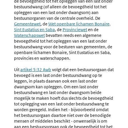
de bevoegdheid tot het opleggen van een last onder
bestuursdwang (of alleen de bevoegdheid tot het
opleggen van een last onder dwangsom) aan
bestuursorganen van de centrale overheid. De
Externe
Gemeentewet
, de
Externe
Wet openbare lichamen Bonaire,
link:
Sint Eustatius en Saba
link:
, de
Externe
Provinciewet
en de
Externe
Waterschapswet
bevatten reeds een algemene
link:
link:
bevoegdheid tot het opleggen van een last onder
bestuursdwang voor de besturen van gemeenten, de
openbare lichamen Bonaire, Sint Eustatius en Saba,
provincies en waterschappen.
Uit
Externe
artikel 5:32 Awb
volgt dat een bestuursorgaan dat
bevoegd is een last onder bestuursdwang op te
link:
leggen, in plaats daarvan ook een last onder
dwangsom kan opleggen. Om een last onder
bestuursdwang en last onder dwangsom beide
mogelijk te maken hoeft dus slechts de bevoegdheid
tot oplegging van een last onder bestuursdwang te
worden geregeld. Indien het - bijvoorbeeld omdat
het bestuursorgaan daartoe niet over de benodigde
mensen of middelen beschikt - onwenselijk is om
aan een bestuursorgaan ook de bevoegdheid tot het