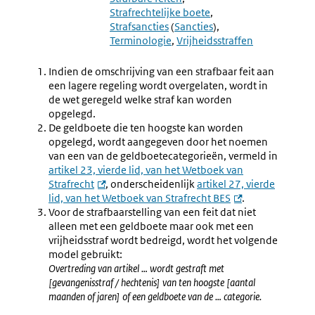
Sancties
Overtre
Strafrechtelijke boete
Bedreigde
Strafsancties
(
Sancties
)
Feiten
Terminologie
Vrijheidsstraffen
Indien de omschrijving van een strafbaar feit aan
een lagere regeling wordt overgelaten, wordt in
de wet geregeld welke straf kan worden
opgelegd.
De geldboete die ten hoogste kan worden
opgelegd, wordt aangegeven door het noemen
van een van de geldboetecategorieën, vermeld in
artikel 23, vierde lid, van het Wetboek van
Strafrecht
, onderscheidenlijk
artikel 27, vierde
lid, van het Wetboek van Strafrecht BES
.
Voor de strafbaarstelling van een feit dat niet
alleen met een geldboete maar ook met een
vrijheidsstraf wordt bedreigd, wordt het volgende
model gebruikt:
Overtreding van artikel … wordt gestraft met
[gevangenisstraf / hechtenis] van ten hoogste [aantal
maanden of jaren] of een geldboete van de … categorie.