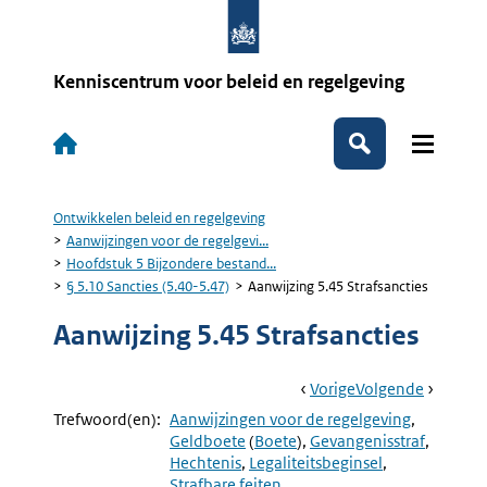
Overslaan
en
naar
de
Kenniscentrum voor beleid en regelgeving
inhoud
gaan
Hoofdnavigatie
Zoeken
Ontwikkelen beleid en regelgeving
Kruimelpad
Aanwijzingen voor de regelgevi...
Hoofdstuk 5 Bijzondere bestand...
§ 5.10 Sancties (5.40-5.47)
Aanwijzing 5.45 Strafsancties
Aanwijzing 5.45 Strafsancties
Book
Ga
Vorige
Pagina:
Ga
Volgende
Pagina:
Navigation
Naar
Aanwijzing
Naar
Aanwijzi
Trefwoord(en):
Aanwijzingen voor de regelgeving
5.44
5.46
Geldboete
(
Boete
)
Gevangenisstraf
Omschrijving
Misdrijv
Hechtenis
Legaliteitsbeginsel
Met
En
Strafbare feiten