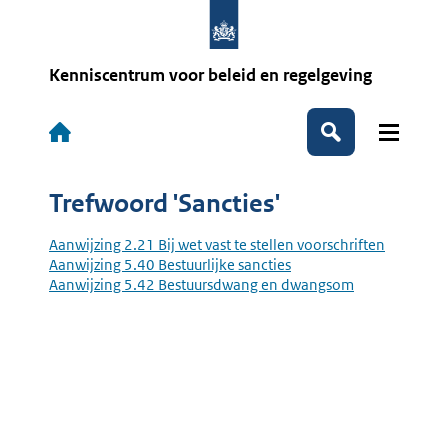
Overslaan
en
naar
de
Kenniscentrum voor beleid en regelgeving
inhoud
gaan
Hoofdnavigatie
Zoeken
Trefwoord 'Sancties'
Aanwijzing 2.21 Bij wet vast te stellen voorschriften
Aanwijzing 5.40 Bestuurlijke sancties
Aanwijzing 5.42 Bestuursdwang en dwangsom