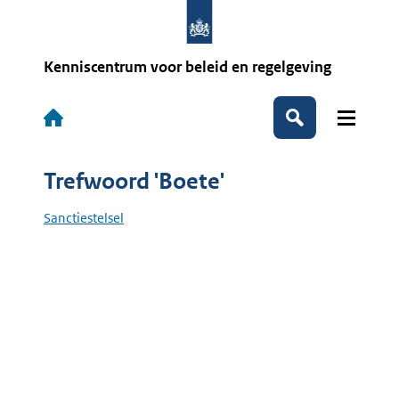
Overslaan
en
naar
de
Kenniscentrum voor beleid en regelgeving
inhoud
gaan
Hoofdnavigatie
Zoeken
Trefwoord 'Boete'
Sanctiestelsel