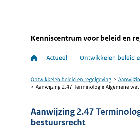
Overslaan
en
naar
de
inhoud
gaan
Kenniscentrum voor beleid en re
Hoofdnavigatie
Actueel
Ontwikkelen beleid e
Ontwikkelen beleid en regelgeving
Aanwijzin
Kruimelpad
Aanwijzing 2.47 Terminologie Algemene wet 
Aanwijzing 2.47 Terminolo
bestuursrecht