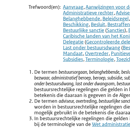
Trefwoord(en):
Aanvraag
Aanwijzingen voor d
Administratieve rechter
Advise
Belanghebbende
Beleidsregel
Beschikking
Besluit
Bestraffen
Bestuurlijke sanctie
(
Sancties
)
Caribische landen van het Koni
Delegatie
(
Gecontroleerde dele
Last onder bestuursdwang
(
Be
Mandaat
Overtreder
Punitieve
Subsidies
Terminologie
Toezi
De termen
bestuursorgaan, belanghebbende, beslui
bezwaar, administratief beroep, beroep, subsidie, su
onder bestuursdwang, last onder dwangsom, bestuur
bestuursrechtelijke regelingen die gelden in
betekenis die daaraan is gegeven in de Alg
De termen
adviseur, overtreding, bestuurlijke sanct
worden in bestuursrechtelijke regelingen di
mogelijk gebruikt in de betekenis die daara
In bestuursrechtelijke regelingen die gelden
bij de terminologie van de
Externe
Wet administrati