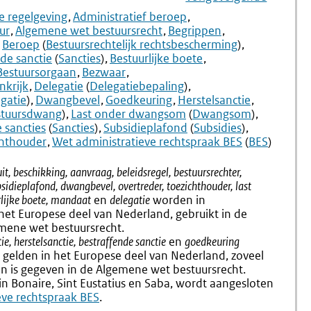
Navigation
Naar
Aanwijzing
Naar
Aanwijz
e regelgeving
Administratief beroep
2.46
2.48
ur
Algemene wet bestuursrecht
Begrippen
Afwijking
Bekend
Beroep
(
Bestuursrechtelijk rechtsbescherming
)
Van
En
de sanctie
(
Sancties
)
Bestuurlijke boete
Algemene
Mededel
Bestuursorgaan
Bezwaar
Wetten
nkrijk
Delegatie
(
Delegatiebepaling
)
gatie
)
Dwangbevel
Goedkeuring
Herstelsanctie
stuursdwang
)
Last onder dwangsom
(
Dwangsom
)
 sancties
(
Sancties
)
Subsidieplafond
(
Subsidies
)
chthouder
Wet administratieve rechtspraak BES
(
BES
)
t, beschikking, aanvraag, beleidsregel, bestuursrechter,
bsidieplafond, dwangbevel, overtreder, toezichthouder, last
lijke boete, mandaat
en
delegatie
worden in
 het Europese deel van Nederland, gebruikt in de
emene wet bestuursrecht.
ie, herstelsanctie, bestraffende sanctie
en
goedkeuring
e gelden in het Europese deel van Nederland, zoveel
an is gegeven in de Algemene wet bestuursrecht.
 in Bonaire, Sint Eustatius en Saba, wordt aangesloten
eve rechtspraak BES
.