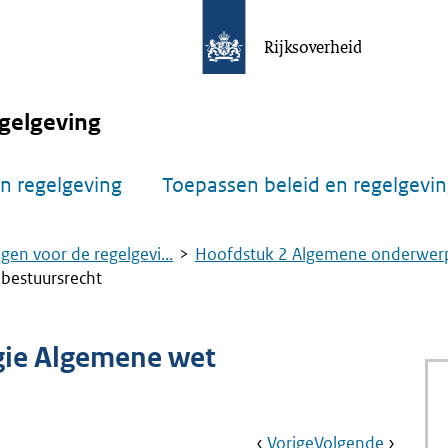
Rijksoverheid
gelgeving
n regelgeving
Toepassen beleid en regelgevi
gen voor de regelgevi...
Hoofdstuk 2 Algemene onderwerp
bestuursrecht
gie Algemene wet
Book
Ga
Vorige
Pagina:
Ga
Volgende
Pagina: