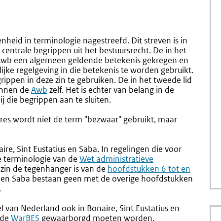
heid in terminologie nagestreefd. Dit streven is in
 centrale begrippen uit het bestuursrecht. De in het
Awb een algemeen geldende betekenis gekregen en
jke regelgeving in die betekenis te worden gebruikt.
ippen in deze zin te gebruiken. De in het tweede lid
innen de
Externe
Awb
zelf. Het is echter van belang in de
j die begrippen aan te sluiten.
link:
ures wordt niet de term "bezwaar" gebruikt, maar
aire, Sint Eustatius en Saba. In regelingen die voor
e terminologie van de
Externe
Wet administratieve
e zin de tegenhanger is van de
link:
Externe
hoofdstukken 6 tot en
us en Saba bestaan geen met de overige hoofdstukken
link:
.
l van Nederland ook in Bonaire, Sint Eustatius en
 de
Externe
WarBES
gewaarborgd moeten worden.