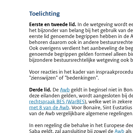
link:
Toelichting
Eerste en tweede lid.
In de wetgeving wordt een
het bijzonder van belang bij het gebruik van de
eerste lid genoemde begrippen hebben in de 
behoren daarom ook in andere bestuursrechteli
Ook overigens verdient het aanbeveling de begr
genoemde begrippen gelden formeel alleen b
bijzondere bestuursrechtelijke wetgeving ook bi
Voor reacties in het kader van inspraakproced
"zienswijzen" of "bedenkingen".
Derde lid.
De
Externe
Awb
geldt in beginsel niet in Bon
deze eilanden gelden, wordt aangesloten bij d
link:
rechtspraak BES (WarBES
), welke wet in zeker
met 8 van de Awb
. Voor Bonaire, Sint Eustati
van de Awb vergelijkbare algemene regelingen
In een regeling die behalve in het Europese dee
Saba geldt, zal aansluiting bij zowel de
Externe
Awb
als