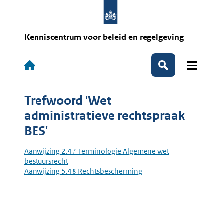
Overslaan
en
naar
de
Kenniscentrum voor beleid en regelgeving
inhoud
gaan
Hoofdnavigatie
Zoeken
Trefwoord 'Wet
administratieve rechtspraak
BES'
Aanwijzing 2.47 Terminologie Algemene wet
bestuursrecht
Aanwijzing 5.48 Rechtsbescherming