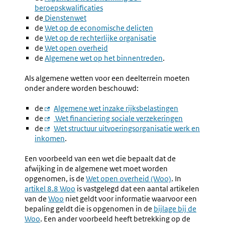
beroepskwalificaties
link:
de
Externe
Dienstenwet
de
link:
Externe
Wet op de economische delicten
de
link:
Externe
Wet op de rechterlijke organisatie
de
link:
Externe
Wet open overheid
de
link:
Externe
Algemene wet op het binnentreden
.
link:
Als algemene wetten voor een deelterrein moeten
onder andere worden beschouwd:
de
Externe
Algemene wet inzake rijksbelastingen
de
link:
Externe
Wet financiering sociale verzekeringen
de
link:
Externe
Wet structuur uitvoeringsorganisatie werk en
inkomen
link:
.
Een voorbeeld van een wet die bepaalt dat de
afwijking in de algemene wet moet worden
opgenomen, is de
Externe
Wet open overheid (Woo)
. In
Externe
artikel 8.8 Woo
is vastgelegd dat een aantal artikelen
link:
link:
van de
Externe
Woo
niet geldt voor informatie waarvoor een
bepaling geldt die is opgenomen in de
link:
Externe
bijlage bij de
Woo
. Een ander voorbeeld heeft betrekking op de
link: