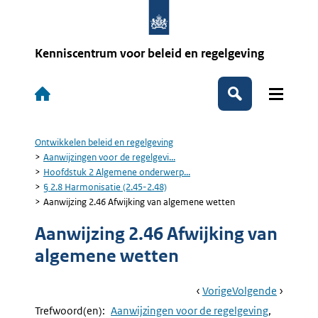
Overslaan
en
naar
de
Kenniscentrum voor beleid en regelgeving
inhoud
gaan
Hoofdnavigatie
Zoeken
Ontwikkelen beleid en regelgeving
Kruimelpad
Aanwijzingen voor de regelgevi...
Hoofdstuk 2 Algemene onderwerp...
§ 2.8 Harmonisatie (2.45-2.48)
Aanwijzing 2.46 Afwijking van algemene wetten
Aanwijzing 2.46 Afwijking van
algemene wetten
Book
Ga
Vorige
Pagina:
Ga
Volgende
Pagina:
Navigation
Naar
Aanwijzing
Naar
Aanwijzi
Trefwoord(en):
Aanwijzingen voor de regelgeving