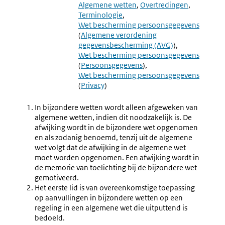
2.45
2.47
Algemene wetten
Overtredingen
Harmonisatie
Termino
Terminologie
Van
Algeme
Wet bescherming persoonsgegevens
Regelgeving
Wet
(
Algemene verordening
Bestuurs
gegevensbescherming (AVG)
)
Wet bescherming persoonsgegevens
(
Persoonsgegevens
)
Wet bescherming persoonsgegevens
(
Privacy
)
In bijzondere wetten wordt alleen afgeweken van
algemene wetten, indien dit noodzakelijk is.
De
afwijking wordt in de bijzondere wet opgenomen
en als zodanig benoemd, tenzij uit de algemene
wet volgt dat de afwijking in de algemene wet
moet worden opgenomen. Een afwijking wordt in
de memorie van toelichting bij de bijzondere wet
gemotiveerd.
Het eerste lid is van overeenkomstige toepassing
op aanvullingen in bijzondere wetten op een
regeling in een algemene wet die uitputtend is
bedoeld.