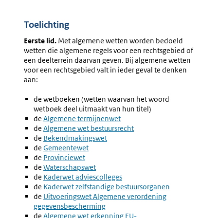
Toelichting
Eerste lid.
Met algemene wetten worden bedoeld
wetten die algemene regels voor een rechtsgebied of
een deelterrein daarvan geven. Bij algemene wetten
voor een rechtsgebied valt in ieder geval te denken
aan:
de wetboeken (wetten waarvan het woord
wetboek deel uitmaakt van hun titel)
de
Externe
Algemene termijnenwet
de
link:
Externe
Algemene wet bestuursrecht
de
link:
Externe
Bekendmakingswet
de
link:
Externe
Gemeentewet
d
e
link:
Externe
Provinciewet
de
link:
Externe
Waterschapswet
de
link:
Externe
Kaderwet adviescolleges
de
link:
Externe
Kaderwet zelfstandige bestuursorganen
de
link:
Externe
Uitvoeringswet Algemene verordening
gegevensbescherming
link:
de
Externe
Algemene wet erkenning EU-