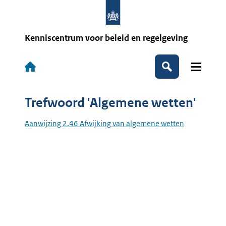
Overslaan
en
naar
de
Kenniscentrum voor beleid en regelgeving
inhoud
gaan
Hoofdnavigatie
Zoeken
Trefwoord 'Algemene wetten'
Aanwijzing 2.46 Afwijking van algemene wetten