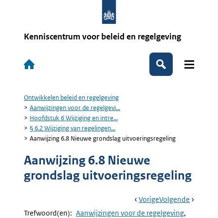
Overslaan
en
naar
de
Kenniscentrum voor beleid en regelgeving
inhoud
gaan
Hoofdnavigatie
Zoeken
Ontwikkelen beleid en regelgeving
Kruimelpad
Aanwijzingen voor de regelgevi...
Hoofdstuk 6 Wijziging en intre...
§ 6.2 Wijziging van regelingen...
Aanwijzing 6.8 Nieuwe grondslag uitvoeringsregeling
Aanwijzing 6.8 Nieuwe
grondslag uitvoeringsregeling
Book
Ga
Vorige
Pagina:
Ga
Volgende
Pagina:
Navigation
Naar
Aanwijzing
Naar
Aanwijzi
Trefwoord(en):
Aanwijzingen voor de regelgeving