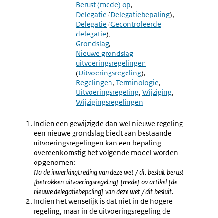
6.7
6.9
Berust (mede) op
Wijziging
Termino
Delegatie
(
Delegatiebepaling
)
Van
"wordt
Delegatie
(
Gecontroleerde
Opschrift
Vervang
delegatie
)
En
Door"
Grondslag
Aanhef
En
Nieuwe grondslag
"komt
uitvoeringsregelingen
Te
(
Uitvoeringsregeling
)
Luiden"
Regelingen
Terminologie
Uitvoeringsregeling
Wijziging
Wijzigingsregelingen
Indien een gewijzigde dan wel nieuwe regeling
een nieuwe grondslag biedt aan bestaande
uitvoeringsregelingen kan een bepaling
overeenkomstig het volgende model worden
opgenomen:
Na de inwerkingtreding van deze wet / dit besluit berust
[betrokken uitvoeringsregeling] [mede] op artikel [de
nieuwe delegatiebepaling] van deze wet / dit besluit.
Indien het wenselijk is dat niet in de hogere
regeling, maar in de uitvoeringsregeling de