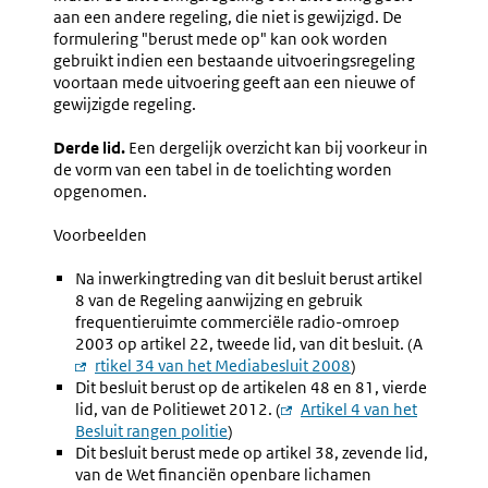
aan een andere regeling, die niet is gewijzigd. De
formulering "berust mede op" kan ook worden
gebruikt indien een bestaande uitvoeringsregeling
voortaan mede uitvoering geeft aan een nieuwe of
gewijzigde regeling.
Derde lid.
Een dergelijk overzicht kan bij voorkeur in
de vorm van een tabel in de toelichting worden
opgenomen.
Voorbeelden
Na inwerkingtreding van dit besluit berust artikel
8 van de Regeling aanwijzing en gebruik
frequentieruimte commerciële radio-omroep
2003 op artikel 22, tweede lid, van dit besluit. (A
Externe
rtikel 34 van het Mediabesluit 2008
)
Dit besluit berust op de artikelen 48 en 81, vierde
link:
lid, van de Politiewet 2012. (
Externe
Artikel 4 van het
Besluit rangen politie
)
link:
Dit besluit berust mede op artikel 38, zevende lid,
van de Wet financiën openbare lichamen