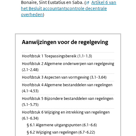
Bonaire, Sint Eustatius en Saba. (
Externe
Artikel 6 van
het Besluit accountantscontrole decentrale
link:
overheden
)
Aanwijzingen voor de regelgeving
Hoofdstuk 1 Toepassingsbereik (1.1-1.3)
Hoofdstuk 2 Algemene onderwerpen van regelgeving
(2.1-2.48)
Hoofdstuk 3 Aspecten van vormgeving (3.1-3.64)
Hoofdstuk 4 Algemene bestanddelen van regelingen
(4.1-4.53)
Hoofdstuk 5 Bijzondere bestanddelen van regelingen
(5.1-5.75)
Hoofdstuk 6 Wijziging en intrekking van regelingen
(6.1-6.34)
§ 6.1 Algemene uitgangspunten (6.1-6.6)
§ 6.2 Wijziging van regelingen (6.7-6.22)