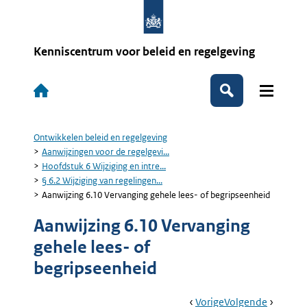
Overslaan
en
naar
de
Kenniscentrum voor beleid en regelgeving
inhoud
gaan
Hoofdnavigatie
Zoeken
Ontwikkelen beleid en regelgeving
Kruimelpad
Aanwijzingen voor de regelgevi...
Hoofdstuk 6 Wijziging en intre...
§ 6.2 Wijziging van regelingen...
Aanwijzing 6.10 Vervanging gehele lees- of begripseenheid
Aanwijzing 6.10 Vervanging
gehele lees- of
begripseenheid
Book
Ga
Vorige
Pagina:
Ga
Volgende
Pagina: