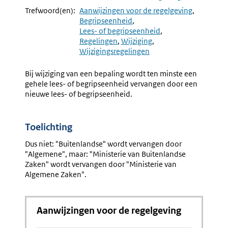
Navigation
Naar
Aanwijzing
Naar
Aanwijzi
Trefwoord(en):
Aanwijzingen voor de regelgeving
6.9
6.11
Begripseenheid
Terminologie
Termino
Lees- of begripseenheid
"wordt
"invoeg
Regelingen
Wijziging
Vervangen
En
Wijzigingsregelingen
Door"
"toevoe
En
Bij wijziging van een bepaling wordt ten minste een
"komt
gehele lees- of begripseenheid vervangen door een
Te
nieuwe lees- of begripseenheid.
Luiden"
Toelichting
Dus niet: "Buitenlandse" wordt vervangen door
"Algemene", maar: "Ministerie van Buitenlandse
Zaken" wordt vervangen door "Ministerie van
Algemene Zaken".
Aanwijzingen voor de regelgeving