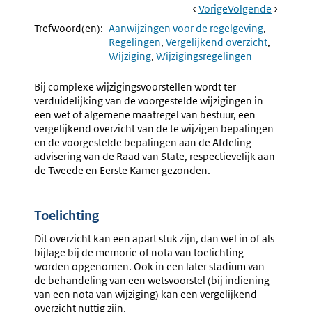
Book
Ga
Vorige
Pagina:
Ga
Volgende
Pagina:
Navigation
Naar
Aanwijzing
Naar
Aanwijzi
Trefwoord(en):
Aanwijzingen voor de regelgeving
6.20
6.22
Regelingen
Vergelijkend overzicht
Verwijzingen
Integral
Wijziging
Wijzigingsregelingen
In
Tekstpub
Overgangsrecht
Gewijzig
Bij complexe wijzigingsvoorstellen wordt ter
Regeling
verduidelijking van de voorgestelde wijzigingen in
een wet of algemene maatregel van bestuur, een
vergelijkend overzicht van de te wijzigen bepalingen
en de voorgestelde bepalingen aan de Afdeling
advisering van de Raad van State, respectievelijk aan
de Tweede en Eerste Kamer gezonden.
Toelichting
Dit overzicht kan een apart stuk zijn, dan wel in of als
bijlage bij de memorie of nota van toelichting
worden opgenomen. Ook in een later stadium van
de behandeling van een wetsvoorstel (bij indiening
van een nota van wijziging) kan een vergelijkend
overzicht nuttig zijn.