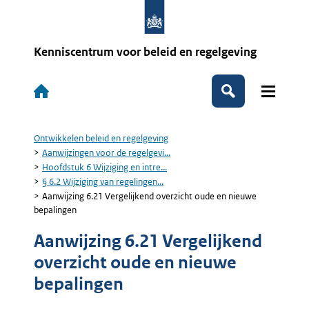
Overslaan
en
naar
de
Kenniscentrum voor beleid en regelgeving
inhoud
gaan
Hoofdnavigatie
Zoeken
Ontwikkelen beleid en regelgeving
Kruimelpad
Aanwijzingen voor de regelgevi...
Hoofdstuk 6 Wijziging en intre...
§ 6.2 Wijziging van regelingen...
Aanwijzing 6.21 Vergelijkend overzicht oude en nieuwe
bepalingen
Aanwijzing 6.21 Vergelijkend
overzicht oude en nieuwe
bepalingen