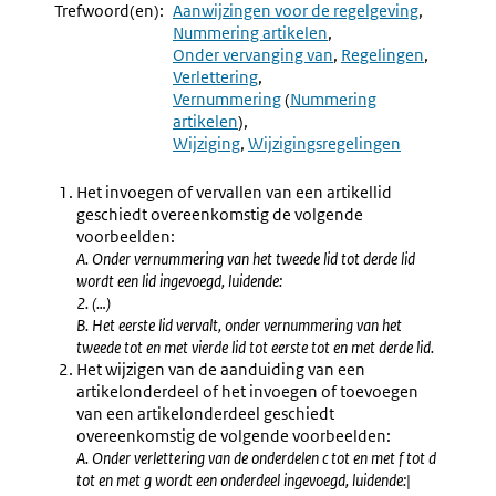
Navigation
Naar
Aanwijzing
Naar
Aanwijzi
Trefwoord(en):
Aanwijzingen voor de regelgeving
6.17
6.19
Nummering artikelen
Vernummering
Aanduid
Onder vervanging van
Regelingen
En
"
Verlettering
Verlettering
(nieuw)"
Vernummering
(
Nummering
artikelen
)
Wijziging
Wijzigingsregelingen
Het invoegen of vervallen van een artikellid
geschiedt overeenkomstig de volgende
voorbeelden:
A. Onder vernummering van het tweede lid tot derde lid
wordt een lid ingevoegd, luidende:
2. (…)
B. Het eerste lid vervalt, onder vernummering van het
tweede tot en met vierde lid tot eerste tot en met derde lid.
Het wijzigen van de aanduiding van een
artikelonderdeel of het invoegen of toevoegen
van een artikelonderdeel geschiedt
overeenkomstig de volgende voorbeelden:
A. Onder verlettering van de onderdelen c tot en met f tot d
tot en met g wordt een onderdeel ingevoegd, luidende:|