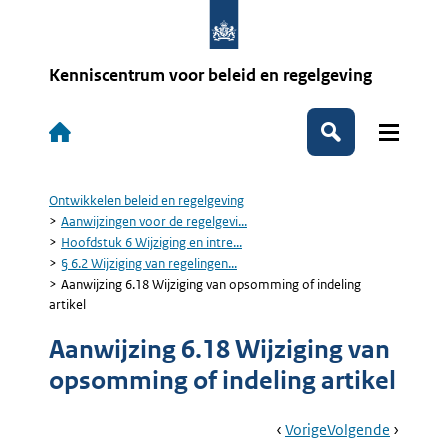
Overslaan
en
naar
de
Kenniscentrum voor beleid en regelgeving
inhoud
gaan
Hoofdnavigatie
Zoeken
Ontwikkelen beleid en regelgeving
Kruimelpad
Aanwijzingen voor de regelgevi...
Hoofdstuk 6 Wijziging en intre...
§ 6.2 Wijziging van regelingen...
Aanwijzing 6.18 Wijziging van opsomming of indeling
artikel
Aanwijzing 6.18 Wijziging van
opsomming of indeling artikel
Book
Ga
Vorige
Pagina:
Ga
Volgende
Pagina: