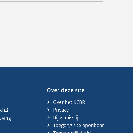
Over deze site
Over het KCBR
id
Privacy
Rijkshuisstijl
eving
Toegang site openbaar