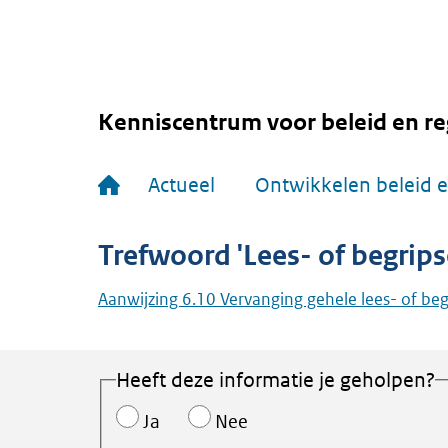
Overslaan
en
naar
de
inhoud
gaan
Kenniscentrum voor beleid en re
Hoofdnavigatie
Actueel
Ontwikkelen beleid e
Trefwoord 'Lees- of begrip
Aanwijzing 6.10 Vervanging gehele lees- of be
Heeft deze informatie je geholpen?
Ja
Nee