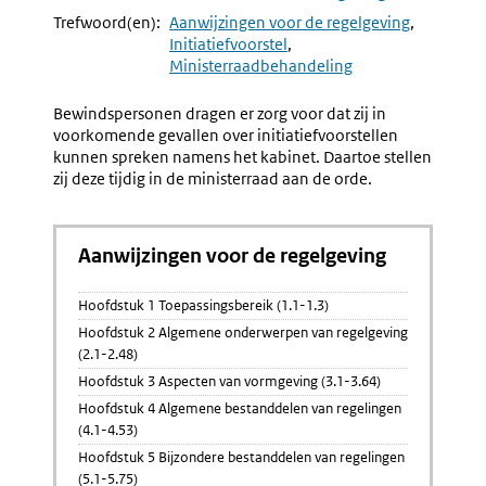
Navigation
Naar
Aanwijzing
Naar
Aanwijzi
Trefwoord(en):
Aanwijzingen voor de regelgeving
7.24
7.26
Initiatiefvoorstel
Departementale
Mededel
Ministerraadbehandeling
Inbreng
Over
Bij
Bekracht
Bewindspersonen dragen er zorg voor dat zij in
Initiatiefvoorstel
Initiatie
voorkomende gevallen over initiatiefvoorstellen
kunnen spreken namens het kabinet. Daartoe stellen
zij deze tijdig in de ministerraad aan de orde.
Aanwijzingen voor de regelgeving
Hoofdstuk 1 Toepassingsbereik (1.1-1.3)
Hoofdstuk 2 Algemene onderwerpen van regelgeving
(2.1-2.48)
Hoofdstuk 3 Aspecten van vormgeving (3.1-3.64)
Hoofdstuk 4 Algemene bestanddelen van regelingen
(4.1-4.53)
Hoofdstuk 5 Bijzondere bestanddelen van regelingen
(5.1-5.75)