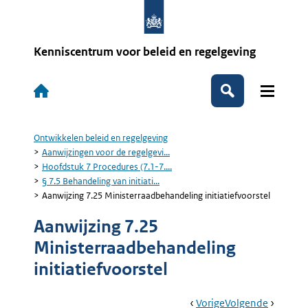
Overslaan
en
naar
de
Kenniscentrum voor beleid en regelgeving
inhoud
gaan
Hoofdnavigatie
Zoeken
Ontwikkelen beleid en regelgeving
Kruimelpad
Aanwijzingen voor de regelgevi...
Hoofdstuk 7 Procedures (7.1-7....
§ 7.5 Behandeling van initiati...
Aanwijzing 7.25 Ministerraadbehandeling initiatiefvoorstel
Aanwijzing 7.25
Ministerraadbehandeling
initiatiefvoorstel
Book
Ga
Vorige
Pagina:
Ga
Volgende
Pagina: