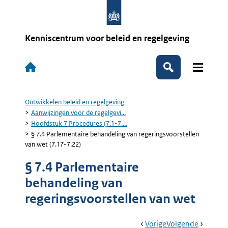
Overslaan
en
naar
de
Kenniscentrum voor beleid en regelgeving
inhoud
gaan
Hoofdnavigatie
Zoeken
Ontwikkelen beleid en regelgeving
Kruimelpad
Aanwijzingen voor de regelgevi...
Hoofdstuk 7 Procedures (7.1-7....
§ 7.4 Parlementaire behandeling van regeringsvoorstellen
van wet (7.17-7.22)
§ 7.4 Parlementaire
behandeling van
regeringsvoorstellen van wet
Book
Ga
Vorige
Pagina:
Ga
Volgende
Pagina: