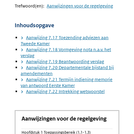
Navigation
Naar
Aanwijzing
Naar
Aanwijzi
Trefwoord(en):
Aanwijzingen voor de regelgeving
7.16
7.17
Advies
Toezend
Afdeling
Advieze
Inhoudsopgave
Advisering
Aan
Over
Tweede
Aanwijzing 7.17 Toezending adviezen aan
Amendement
Kamer
Tweede Kamer
Aanwijzing 7.18 Vormgeving nota n.a.v. het
verslag
Aanwijzing 7.19 Beantwoording verslag
Aanwijzing 7.20 Departementale bijstand bij
amendementen
Aanwijzing 7.21 Termijn indiening memorie
van antwoord Eerste Kamer
Aanwijzing 7.22 Intrekking wetsvoorstel
Aanwijzingen voor de regelgeving
Hoofdstuk 1 Toepassingsbereik (1.1-1.3)