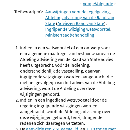
Book
Ga
Vorige
Pagina:
Ga
Volgende
Pagina:
Navigation
Naar
Aanwijzing
Naar
Aanwijzi
Trefwoord(en):
Aanwijzingen voor de regelgeving
7.14
7.16
Afdeling advisering van de Raad van
Ministerraadbeha
Advies
State
(
Adviezen Raad van State
)
Na
Afdeling
Ingrijpende wijziging wetsvoorstel
Ingrijpende
Adviseri
Ministerraadbehandeling
Kritiek
Over
Amende
Indien in een wetsvoorstel of een ontwerp voor
een algemene maatregel van bestuur waarover de
Afdeling advisering van de Raad van State advies
heeft uitgebracht, vóór de indiening,
onderscheidenlijk de vaststelling, daarvan
ingrijpende wijzigingen worden aangebracht die
niet het gevolg zijn van het advies van de Afdeling
advisering, wordt de Afdeling over deze
wijzigingen gehoord.
Indien in een ingediend wetsvoorstel door de
regering ingrijpende wijzigingen worden
aangebracht, wordt de Afdeling advisering over
deze wijzigingen gehoord, tenzij dringende
redenen zich daartegen verzetten.
De
aanwijzingen 7.9, eerste lid
, en
7.10 tot en met