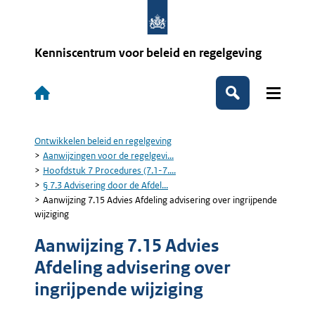
Overslaan
en
naar
de
Kenniscentrum voor beleid en regelgeving
inhoud
gaan
Hoofdnavigatie
Zoeken
Ontwikkelen beleid en regelgeving
Kruimelpad
Aanwijzingen voor de regelgevi...
Hoofdstuk 7 Procedures (7.1-7....
§ 7.3 Advisering door de Afdel...
Aanwijzing 7.15 Advies Afdeling advisering over ingrijpende
wijziging
Aanwijzing 7.15 Advies
Afdeling advisering over
ingrijpende wijziging