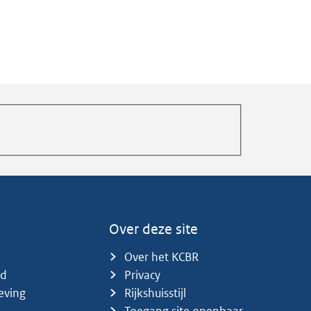
Over deze site
Over het KCBR
id
Privacy
eving
Rijkshuisstijl