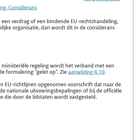
Navigation
Naar
Aanwijzing
Naar
§
ing
Considerans
4.12
4.4
Inhoud
Inwerki
, een verdrag of een bindende EU-rechtshandeling,
Considerans
(4.14-
lijke organisatie, dan wordt dit in de considerans
4.23)
 ministeriële regeling wordt het verband met een
de formulering "gelet op". Zie
aanwijzing 4.10
.
 in EU-richtlijnen opgenomen voorschrift dat naar de
e nationale uitvoeringsbepalingen of bij de officiële
 die door de lidstaten wordt vastgesteld.