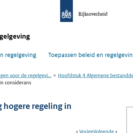
Rijksoverheid
gelgeving
n regelgeving
Toepassen beleid en regelgevi
gen voor de regelgevi...
Hoofdstuk 4 Algemene bestandde.
in considerans
 hogere regeling in
Book
Ga
Vorige
Pagina:
Ga
Volgende
Pagina: