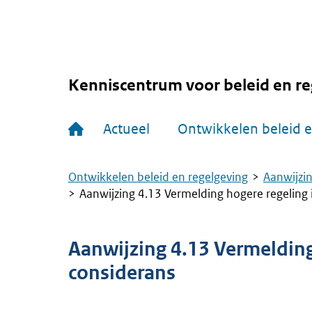
Overslaan
en
naar
de
inhoud
gaan
Kenniscentrum voor beleid en re
Hoofdnavigatie
Actueel
Ontwikkelen beleid e
Ontwikkelen beleid en regelgeving
Aanwijzin
Kruimelpad
Aanwijzing 4.13 Vermelding hogere regeling 
Aanwijzing 4.13 Vermelding
considerans