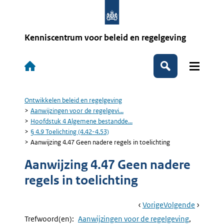
Overslaan
en
naar
de
Kenniscentrum voor beleid en regelgeving
inhoud
gaan
Hoofdnavigatie
Zoeken
Ontwikkelen beleid en regelgeving
Kruimelpad
Aanwijzingen voor de regelgevi...
Hoofdstuk 4 Algemene bestandde...
§ 4.9 Toelichting (4.42-4.53)
Aanwijzing 4.47 Geen nadere regels in toelichting
Aanwijzing 4.47 Geen nadere
regels in toelichting
Book
Ga
Vorige
Pagina:
Ga
Volgende
Pagina:
Navigation
Naar
Aanwijzing
Naar
Aanwijzi
Trefwoord(en):
Aanwijzingen voor de regelgeving