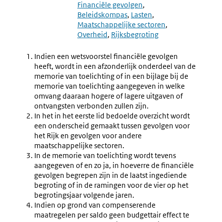
4.44
4.46
Financiële gevolgen
Vermelding
Financië
Beleidskompas
Lasten
Inbreng
Gevolge
Maatschappelijke sectoren
Externe
Decentra
Overheid
Rijksbegroting
Partijen
Overhed
Indien een wetsvoorstel financiële gevolgen
heeft, wordt in een afzonderlijk onderdeel van de
memorie van toelichting of in een bijlage bij de
memorie van toelichting aangegeven in welke
omvang daaraan hogere of lagere uitgaven of
ontvangsten verbonden zullen zijn.
In het in het eerste lid bedoelde overzicht wordt
een onderscheid gemaakt tussen gevolgen voor
het Rijk en gevolgen voor andere
maatschappelijke sectoren.
In de memorie van toelichting wordt tevens
aangegeven of en zo ja, in hoeverre de financiële
gevolgen begrepen zijn in de laatst ingediende
begroting of in de ramingen voor de vier op het
begrotingsjaar volgende jaren.
Indien op grond van compenserende
maatregelen per saldo geen budgettair effect te