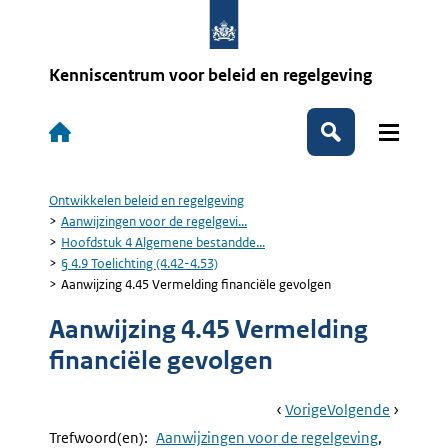
Overslaan
en
naar
de
Kenniscentrum voor beleid en regelgeving
inhoud
gaan
Hoofdnavigatie
Zoeken
Ontwikkelen beleid en regelgeving
Kruimelpad
Aanwijzingen voor de regelgevi...
Hoofdstuk 4 Algemene bestandde...
§ 4.9 Toelichting (4.42-4.53)
Aanwijzing 4.45 Vermelding financiële gevolgen
Aanwijzing 4.45 Vermelding
financiële gevolgen
Book
Ga
Vorige
Pagina:
Ga
Volgende
Pagina:
Navigation
Naar
Aanwijzing
Naar
Aanwijzi
Trefwoord(en):
Aanwijzingen voor de regelgeving