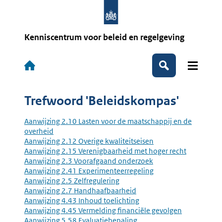
Overslaan
en
naar
de
Kenniscentrum voor beleid en regelgeving
inhoud
gaan
Hoofdnavigatie
Zoeken
Trefwoord 'Beleidskompas'
Aanwijzing 2.10 Lasten voor de maatschappij en de
overheid
Aanwijzing 2.12 Overige kwaliteitseisen
Aanwijzing 2.15 Verenigbaarheid met hoger recht
Aanwijzing 2.3 Voorafgaand onderzoek
Aanwijzing 2.41 Experimenteerregeling
Aanwijzing 2.5 Zelfregulering
Aanwijzing 2.7 Handhaafbaarheid
Aanwijzing 4.43 Inhoud toelichting
Aanwijzing 4.45 Vermelding financiële gevolgen
Aanwijzing 5.58 Evaluatiebepaling