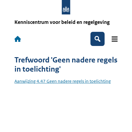
Overslaan
en
naar
de
Kenniscentrum voor beleid en regelgeving
inhoud
gaan
Hoofdnavigatie
Zoeken
Trefwoord 'Geen nadere regels
in toelichting'
Aanwijzing 4.47 Geen nadere regels in toelichting