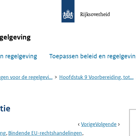
Rijksoverheid
gelgeving
n regelgeving
Toepassen beleid en regelgevi
gen voor de regelgevi...
Hoofdstuk 9 Voorbereiding, tot...
tie
Book
Ga
Vorige
Pagina:
Ga
Volgende
Pagina:
Navigation
Naar
§
Naar
Aanwijz
ing
Bindende EU-rechtshandelingen