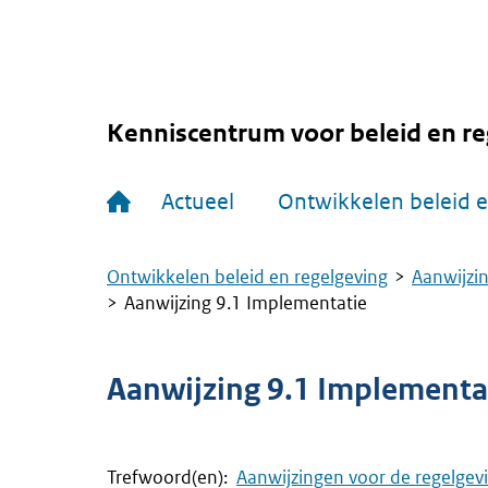
Overslaan
en
naar
de
inhoud
gaan
Kenniscentrum voor beleid en re
Hoofdnavigatie
Actueel
Ontwikkelen beleid e
Ontwikkelen beleid en regelgeving
Aanwijzin
Kruimelpad
Aanwijzing 9.1 Implementatie
Aanwijzing 9.1 Implementa
Trefwoord(en):
Aanwijzingen voor de regelgev