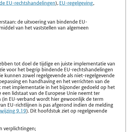
9.1
9.2
de EU-rechtshandelingen
)
EU-regelgeving
Begripsbepaling
Toepass
En
Toepassingsberei
erstaan: de uitvoering van bindende EU-
(9.1-
 middel van het vaststellen van algemeen
9.2)
ben tot doel de tijdige en juiste implementatie van
zie voor het begrip bindende EU-rechtshande­lingen
ie kunnen zowel regelgevende als niet-regelgevende
 toepassing en handhaving en het verrichten van de
t met implementatie in het bijzonder gedoeld op het
e een lidstaat van de Europese Unie neemt ter
n (in EU-verband wordt hier gewoonlijk de term
van EU-richtlijnen is pas afgerond indien de melding
wijzing 9.19
). Dit hoofdstuk ziet op regelgevende
 verplichtingen;