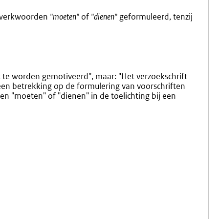
3.1
3.3
Beknoptheid
Duidelij
e werkwoorden
"moeten"
of
"dienen"
geformuleerd, tenzij
nt te worden gemotiveerd", maar: "Het verzoekschrift
een betrekking op de formulering van voorschriften
en "moeten" of "dienen" in de toelichting bij een