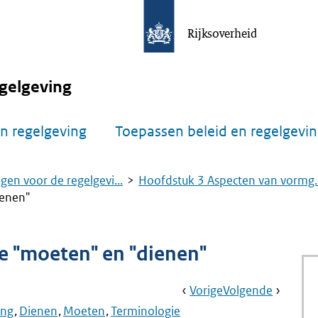
Rijksoverheid
gelgeving
n regelgeving
Toepassen beleid en regelgevi
gen voor de regelgevi...
Hoofdstuk 3 Aspecten van vormg..
ienen"
e "moeten" en "dienen"
Book
Ga
Vorige
Pagina:
Ga
Volgende
Pagina:
Navigation
Naar
Aanwijzing
Naar
Aanwijz
ing
Dienen
Moeten
Terminologie