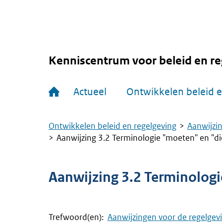
Overslaan
en
naar
de
inhoud
gaan
Kenniscentrum voor beleid en re
Hoofdnavigatie
Actueel
Ontwikkelen beleid e
Ontwikkelen beleid en regelgeving
Aanwijzin
Kruimelpad
Aanwijzing 3.2 Terminologie "moeten" en "d
Aanwijzing 3.2 Terminologi
Trefwoord(en):
Aanwijzingen voor de regelgev