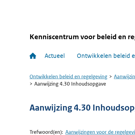
Overslaan
en
naar
de
inhoud
gaan
Kenniscentrum voor beleid en re
Hoofdnavigatie
Actueel
Ontwikkelen beleid e
Ontwikkelen beleid en regelgeving
Aanwijzin
Kruimelpad
Aanwijzing 4.30 Inhoudsopgave
Aanwijzing 4.30 Inhoudso
Trefwoord(en):
Aanwijzingen voor de regelgev