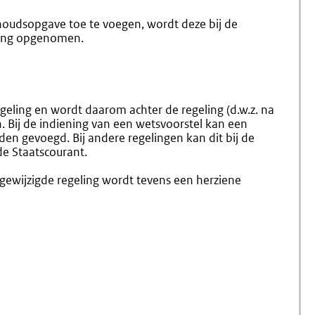
4.29
4.7
Normen
Slotform
nhoudsopgave toe te voegen, wordt deze bij de
Van
(4.31-
ling opgenomen.
Niet-
4.32)
Publiekrechtelijke
Aard
eling en wordt daarom achter de regeling (d.w.z. na
 Bij de indiening van een wetsvoorstel kan een
en gevoegd. Bij andere regelingen kan dit bij de
 de Staatscourant.
n gewijzigde regeling wordt tevens een herziene