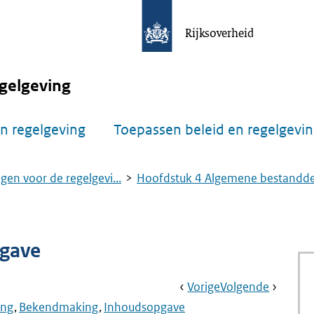
Rijksoverheid
gelgeving
n regelgeving
Toepassen beleid en regelgevi
gen voor de regelgevi...
Hoofdstuk 4 Algemene bestandde.
pgave
Book
Ga
Vorige
Pagina:
Ga
Volgende
Pagina:
Navigation
Naar
Aanwijzing
Naar
§
ing
Bekendmaking
Inhoudsopgave