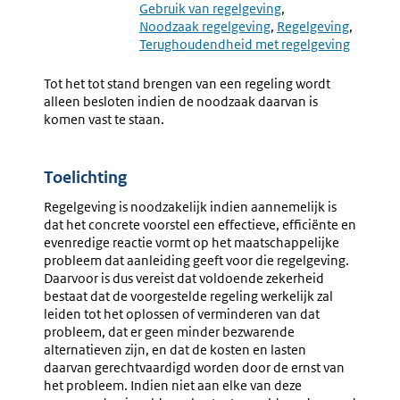
2.1
2.3
Gebruik van regelgeving
Keuze
Voorafg
Noodzaak regelgeving
Regelgeving
Voor
Onderzo
Terughoudendheid met regelgeving
Regelgeving
Tot het tot stand brengen van een regeling wordt
alleen besloten indien de noodzaak daarvan is
komen vast te staan.
Toelichting
Regelgeving is noodzakelijk indien aannemelijk is
dat het concrete voorstel een effectieve, effi­ciënte en
evenredige reactie vormt op het maatschappelijke
probleem dat aanleiding geeft voor die regelgeving.
Daarvoor is dus vereist dat voldoende zekerheid
bestaat dat de voorgestelde regeling werkelijk zal
leiden tot het oplossen of verminderen van dat
probleem, dat er geen minder bezwarende
alternatieven zijn, en dat de kosten en lasten
daarvan gerechtvaardigd worden door de ernst van
het probleem. Indien niet aan elke van deze