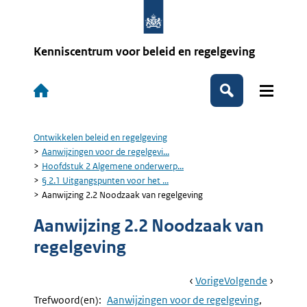
Overslaan
en
naar
de
Kenniscentrum voor beleid en regelgeving
inhoud
gaan
Hoofdnavigatie
Zoeken
Ontwikkelen beleid en regelgeving
Kruimelpad
Aanwijzingen voor de regelgevi...
Hoofdstuk 2 Algemene onderwerp...
§ 2.1 Uitgangspunten voor het ...
Aanwijzing 2.2 Noodzaak van regelgeving
Aanwijzing 2.2 Noodzaak van
regelgeving
Book
Ga
Vorige
Pagina:
Ga
Volgende
Pagina:
Navigation
Naar
Aanwijzing
Naar
Aanwijzi
Trefwoord(en):
Aanwijzingen voor de regelgeving