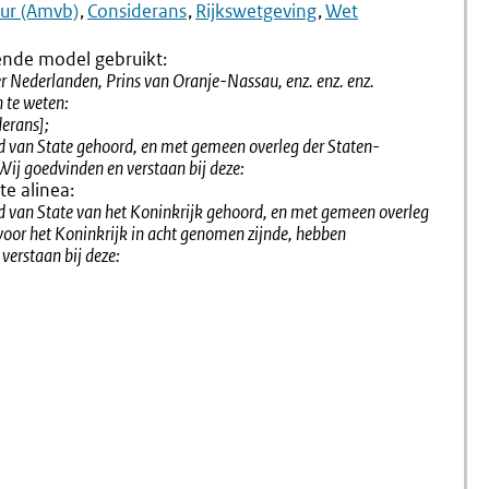
4.2
4.6
ur (Amvb)
Considerans
Rijkswetgeving
Wet
Aanhef
Aanhef
(4.5-
Van
ende model gebruikt:
4.10)
Een
r Nederlanden, Prins van Oranje-Nassau, enz. enz. enz.
Amvb
n te weten:
Of
erans];
Kb
ad van State gehoord, en met gemeen overleg der Staten-
ij goedvinden en verstaan bij deze:
te alinea:
ad van State van het Koninkrijk gehoord, en met gemeen overleg
voor het Koninkrijk in acht genomen zijnde, hebben
verstaan bij deze: