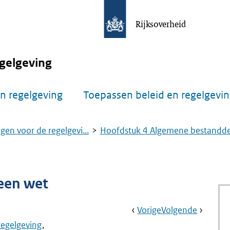
Rijksoverheid
gelgeving
n regelgeving
Toepassen beleid en regelgevi
gen voor de regelgevi...
Hoofdstuk 4 Algemene bestandde.
een wet
Book
Ga
Vorige
Pagina:
Ga
Volgende
Pagina:
Navigation
Naar
§
Naar
Aanwijz
regelgeving