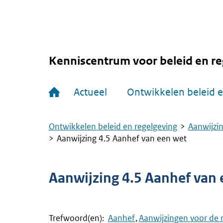
Overslaan
en
naar
de
inhoud
gaan
Kenniscentrum voor beleid en re
Hoofdnavigatie
Actueel
Ontwikkelen beleid e
Ontwikkelen beleid en regelgeving
Aanwijzin
Kruimelpad
Aanwijzing 4.5 Aanhef van een wet
Aanwijzing 4.5 Aanhef van 
Trefwoord(en):
Aanhef
Aanwijzingen voor de 