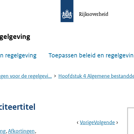
Rijksoverheid
gelgeving
n regelgeving
Toepassen beleid en regelgevi
gen voor de regelgevi...
Hoofdstuk 4 Algemene bestandde.
iteertitel
Book
Ga
Vorige
Pagina:
Ga
Volgende
Pagina:
Navigation
Naar
§
Naar
Aanwijz
ing
Afkortingen