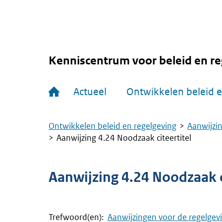
Overslaan
en
naar
de
inhoud
gaan
Kenniscentrum voor beleid en re
Hoofdnavigatie
Actueel
Ontwikkelen beleid e
Ontwikkelen beleid en regelgeving
Aanwijzin
Kruimelpad
Aanwijzing 4.24 Noodzaak citeertitel
Aanwijzing 4.24 Noodzaak c
Trefwoord(en):
Aanwijzingen voor de regelgev