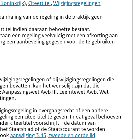
4.5
4.25
 Koninkrijk
)
Citeertitel
Wijzigingsregelingen
Citeertitel
Formule
(4.24-
Citeertit
n aanhaling van de regeling in de praktijk geen
4.25)
ertitel indien daaraan behoefte bestaat.
taan een regeling veelvuldig met een afkorting aan
eling een aanbeveling gegeven voor de te gebruiken
wijzigingsregelingen of bij wijzigingsregelingen die
gen bevatten, kan het wenselijk zijn dat die
ld: Aanpassingswet Awb III, Leemtewet Awb, Wet
tingen.
gingsregeling in overgangsrecht of een andere
geling een citeertitel te geven. In dat geval behoeven
er citeertitel voorschrijft - de datum van
n het Staatsblad of de Staatscourant te worden
e ook
aanwijzing 3.45, tweede en derde lid
.