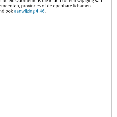
n beleidsvoornemens die leiden tot een wijziging van
 gemeenten, provincies of de openbare lichamen
band ook
aanwijzing 4.46
.