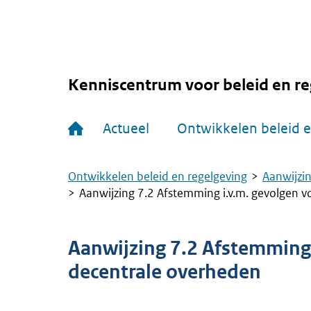
Overslaan
en
naar
de
inhoud
gaan
Kenniscentrum voor beleid en re
Hoofdnavigatie
Actueel
Ontwikkelen beleid e
Ontwikkelen beleid en regelgeving
Aanwijzin
Kruimelpad
Aanwijzing 7.2 Afstemming i.v.m. gevolgen v
Aanwijzing 7.2 Afstemming 
decentrale overheden