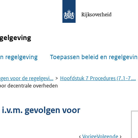
Rijksoverheid
gelgeving
n regelgeving
Toepassen beleid en regelgevi
gen voor de regelgevi...
Hoofdstuk 7 Procedures (7.1-7....
oor decentrale overheden
i.v.m. gevolgen voor
Book
Ga
Vorige
Pagina:
Ga
Volgende
Pagina: