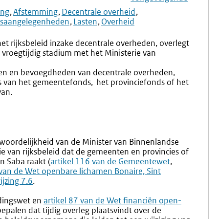
Navigation
Naar
Aanwijzing
Naar
Aanwijz
ing
Afstemming
Decentrale overheid
7.1
7.3
ksaangelegenheden
Lasten
Overheid
Afstemming
Afstem
Met
Met
het rijksbeleid inzake decentrale overheden, overlegt
Andere
Koninkri
 vroegtijdig stadium met het Ministerie van
Ministeries
taken en bevoegdheden van decentrale overheden,
rs van het gemeentefonds, het provinciefonds of het
van.
twoordelijkheid van de Minister van Binnenlandse
ie van rijksbeleid dat de gemeenten en provincies of
n Saba raakt (
Externe
artikel 116 van de Gemeentewet
,
Externe
 van de Wet openbare lichamen Bonaire, Sint
link:
link:
jzing 7.6
.
udingswet en
Externe
artikel 87 van de Wet financiën open­
epalen dat tijdig overleg plaatsvindt over de
link: