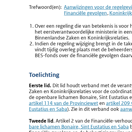
Trefwoord(en):
Aanwijzingen voor de regelgev
Financiële gevolgen
Koninkrij
Over een regeling die van betekenis is voor 
het eerstverantwoordelijke ministerie in een
Binnenlandse Zaken en Koninkrijksrelaties.
Indien de regeling wijziging brengt in de 
vindt tijdig overleg plaats met de beheerde
BES-fonds over de financiële gevolgen daar
Toelichting
Eerste lid.
Dit lid houdt verband met de veran
Zaken en Koninkrijksrelaties voor de coördinat
de openbare lichamen Bonaire, Sint Eustatius e
artikel 114 van de Provinciewet
en
Externe
artikel 209
Eustatius en Saba
). Zie in dit verband ook
link:
aanwi
Tweede lid
. Artikel 2 van de Financiële-verho
bare lichamen Bonaire, Sint Eustatius en Saba
b