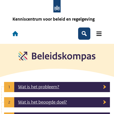
Overslaan
en
naar
de
Kenniscentrum voor beleid en regelgeving
inhoud
gaan
Hoofdnavigatie
Zoeken
Wat is het probleem?
1
Wat is het beoogde doel?
2