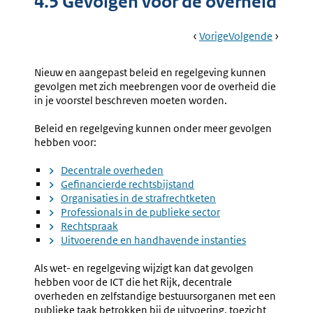
4.5 Gevolgen voor de overheid
Book
Ga
Vorige
Pagina:
Ga
Volgende
Pagina:
Navigation
Naar
4.4
Naar
Gevolge
Gevolgen
Voor
Nieuw en aangepast beleid en regelgeving kunnen
Voor
Decentra
gevolgen met zich meebrengen voor de overheid die
Bedrijven
Overhed
in je voorstel beschreven moeten worden.
Beleid en regelgeving kunnen onder meer gevolgen
hebben voor:
Decentrale overheden
Gefinancierde rechtsbijstand
Organisaties in de strafrechtketen
Professionals in de publieke sector
Rechtspraak
Uitvoerende en handhavende instanties
Als wet- en regelgeving wijzigt kan dat gevolgen
hebben voor de ICT die het Rijk, decentrale
overheden en zelfstandige bestuursorganen met een
publieke taak betrokken bij de uitvoering, toezicht