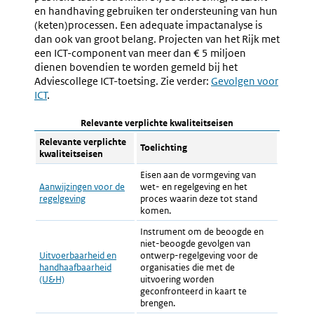
en handhaving gebruiken ter ondersteuning van hun
(keten)processen. Een adequate impactanalyse is
dan ook van groot belang. Projecten van het Rijk met
een ICT-component van meer dan € 5 miljoen
dienen bovendien te worden gemeld bij het
Adviescollege ICT-toetsing. Zie verder:
Gevolgen voor
ICT
.
Relevante verplichte kwaliteitseisen
Relevante verplichte
Toelichting
kwaliteitseisen
Eisen aan de vormgeving van
Aanwijzingen voor de
wet- en regelgeving en het
regelgeving
proces waarin deze tot stand
komen.
Instrument om de beoogde en
niet-beoogde gevolgen van
Uitvoerbaarheid en
ontwerp-regelgeving voor de
handhaafbaarheid
organisaties die met de
(U&H)
uitvoering worden
geconfronteerd in kaart te
brengen.