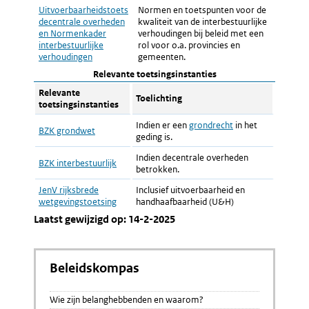
Uitvoerbaarheidstoets
Normen en toetspunten voor de
decentrale overheden
kwaliteit van de interbestuurlijke
en Normenkader
verhoudingen bij beleid met een
interbestuurlijke
rol voor o.a. provincies en
verhoudingen
gemeenten.
Relevante toetsingsinstanties
Relevante
Toelichting
toetsingsinstanties
Indien er een
grondrecht
in het
BZK grondwet
geding is.
Indien decentrale overheden
BZK interbestuurlijk
betrokken.
JenV rijksbrede
Inclusief uitvoerbaarheid en
wetgevingstoetsing
handhaafbaarheid (U&H)
Laatst gewijzigd op: 14-2-2025
Beleidskompas
Wie zijn belanghebbenden en waarom?