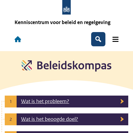
Overslaan
en
naar
de
Kenniscentrum voor beleid en regelgeving
inhoud
gaan
Hoofdnavigatie
Zoeken
Wat is het probleem?
1
Wat is het beoogde doel?
2