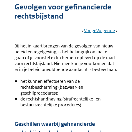
Gevolgen voor gefinancierde
rechtsbijstand
Book
Ga
Vorige
Pagina:
Ga
Volgende
Pagina:
Navigation
Naar
Gevolgen
Naar
Gevolge
Voor
Voor
Bij het in kaart brengen van de gevolgen van nieuw
Decentrale
Organisa
beleid en regelgeving, is het belangrijk om na te
Overheden
In
gaan of je voorstel extra beroep oplevert op de raad
De
voor rechtsbijstand. Hiermee kan je voorkomen dat
Strafrec
er in je beleid onvoldoende aandacht is besteed aan:
het kunnen effectueren van de
rechtsbescherming (bezwaar- en
geschilprocedures);
de rechtshandhaving (strafrechtelijke- en
bestuursrechtelijke procedures).
Geschillen waarbij gefinancierde