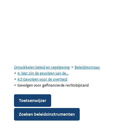
Ontwikkelen beleid en regelgeving
Beleidskompas
Kruimelpad
4. Wat zijn de gevolgen van de...
4.5 Gevolgen voor de overheid
Gevolgen voor gefinancierde rechtsbijstand
Toetsenwijzer
Zoeken beleidsinstrumenten