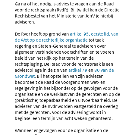
Ga na of het nodig is advies te vragen aan de Raad
voor de rechtspraak (RvdR). Bij twijfel kan de Directie
Rechtsbestel van het Ministerie van JenV je hierbij
adviseren.
De Rvdr heeft op grond van
Externe
artikel 95, eerste lid, van
de Wet op de rechterlijke organisatie
link:
tot taak
regering en Staten-Generaal te adviseren over
algemeen verbindende voorschriften en te voeren
beleid van het Rijk op het terrein van de
rechtspleging. De Raad voor de rechtspraak is een
adviescollege in de zin van
Externe
artikel 79
en
Externe
80 van de
Grondwet
. Bij het opstellen van zijn adviezen
link:
link:
beoordeelt de Raad de voorgenomen wet- en
regelgeving in het bijzonder op de gevolgen voor de
organisatie en de werklast van de gerechten en op de
(praktische) toepasbaarheid en uitvoerbaarheid. De
adviezen van de Rvdr worden vastgesteld na overleg
met de gerechten. Voor de advisering wordt in
beginsel een termijn van acht weken gehanteerd.
Wanneer er gevolgen voor de organisatie en de