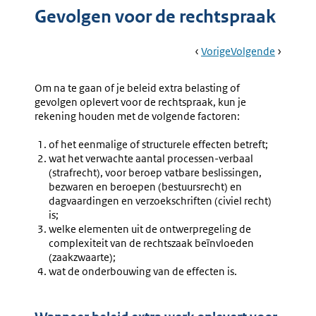
Gevolgen voor de rechtspraak
Book
Ga
Vorige
Pagina:
Ga
Volgende
Pagina:
Navigation
Naar
Gevolgen
Naar
Gevolge
Voor
Voor
Om na te gaan of je beleid extra belasting of
Organisaties
Uitvoer
gevolgen oplevert voor de rechtspraak, kun je
In
En
rekening houden met de volgende factoren:
De
Handha
Strafrechtketen
Instantie
of het eenmalige of structurele effecten betreft;
wat het verwachte aantal processen-verbaal
(strafrecht), voor beroep vatbare beslissingen,
bezwaren en beroepen (bestuursrecht) en
dagvaardingen en verzoekschriften (civiel recht)
is;
welke elementen uit de ontwerpregeling de
complexiteit van de rechtszaak beïnvloeden
(zaakzwaarte);
wat de onderbouwing van de effecten is.