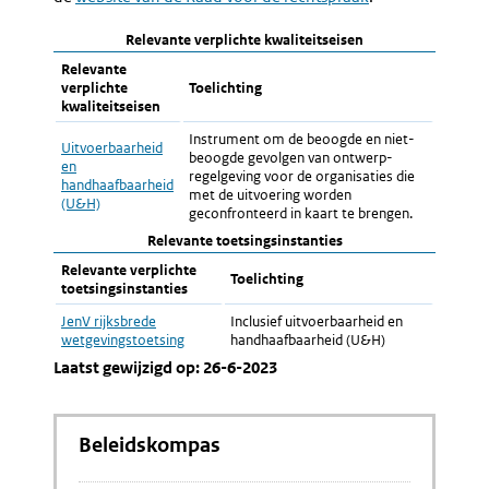
link:
Relevante verplichte kwaliteitseisen
Relevante
verplichte
Toelichting
kwaliteitseisen
Instrument om de beoogde en niet-
Uitvoerbaarheid
beoogde gevolgen van ontwerp-
en
regelgeving voor de organisaties die
handhaafbaarheid
met de uitvoering worden
(U&H)
geconfronteerd in kaart te brengen.
Relevante toetsingsinstanties
Relevante verplichte
Toelichting
toetsingsinstanties
JenV rijksbrede
Inclusief uitvoerbaarheid en
wetgevingstoetsing
handhaafbaarheid (U&H)
Laatst gewijzigd op: 26-6-2023
Beleidskompas