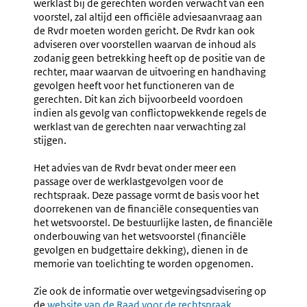
werklast bij de gerechten worden verwacht van een
voorstel, zal altijd een officiële adviesaanvraag aan
de Rvdr moeten worden gericht. De Rvdr kan ook
adviseren over voorstellen waarvan de inhoud als
zodanig geen betrekking heeft op de positie van de
rechter, maar waarvan de uitvoering en handhaving
gevolgen heeft voor het functioneren van de
gerechten. Dit kan zich bijvoorbeeld voordoen
indien als gevolg van conflictopwekkende regels de
werklast van de gerechten naar verwachting zal
stijgen.
Het advies van de Rvdr bevat onder meer een
passage over de werklastgevolgen voor de
rechtspraak. Deze passage vormt de basis voor het
doorrekenen van de financiële consequenties van
het wetsvoorstel. De bestuurlijke lasten, de financiële
onderbouwing van het wetsvoorstel (financiële
gevolgen en budgettaire dekking), dienen in de
memorie van toelichting te worden opgenomen.
Zie ook de informatie over wetgevingsadvisering op
de
Externe
website van de Raad voor de rechtspraak
.