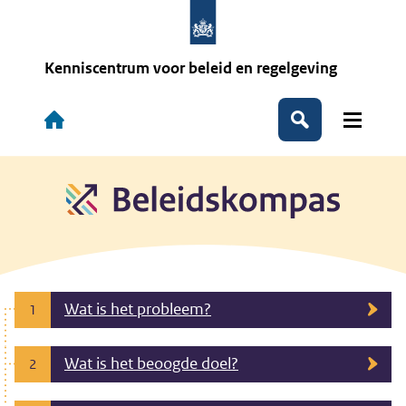
Overslaan
en
naar
de
Kenniscentrum voor beleid en regelgeving
inhoud
gaan
Hoofdnavigatie
Zoeken
Wat is het probleem?
1
Wat is het beoogde doel?
2