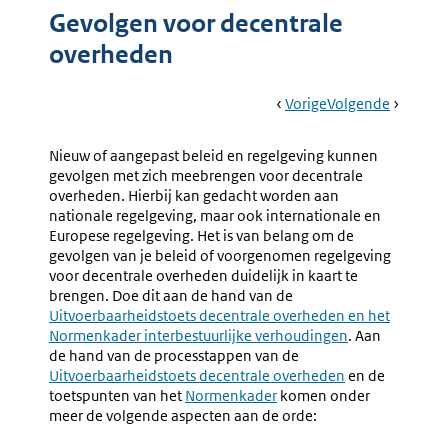
Gevolgen voor decentrale
overheden
Book
Ga
Vorige
Pagina:
Ga
Volgende
Pagina:
Navigation
Naar
4.5
Naar
Gevolge
Gevolgen
Voor
Nieuw of aangepast beleid en regelgeving kunnen
Voor
Gefinanc
gevolgen met zich meebrengen voor decentrale
De
Rechtsbi
overheden. Hierbij kan gedacht worden aan
Overheid
nationale regelgeving, maar ook internationale en
Europese regelgeving. Het is van belang om de
gevolgen van je beleid of voorgenomen regelgeving
voor decentrale overheden duidelijk in kaart te
brengen. Doe dit aan de hand van de
Uitvoerbaarheidstoets decentrale overheden en het
Normenkader interbestuurlijke verhoudingen
. Aan
de hand van de processtappen van de
Externe
Uitvoerbaarheidstoets decentrale overheden
link:
en de
toetspunten van het
Externe
Normenkader
komen onder
meer de volgende aspecten aan de orde:
link: