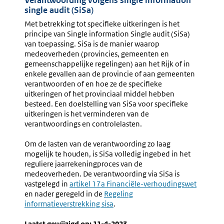
Verantwoording volgens single information
single audit (SiSa)
Met betrekking tot specifieke uitkeringen is het
principe van Single information Single audit (SiSa)
van toepassing. SiSa is de manier waarop
medeoverheden (provincies, gemeenten en
gemeenschappelijke regelingen) aan het Rijk of in
enkele gevallen aan de provincie of aan gemeenten
verantwoorden of en hoe ze de specifieke
uitkeringen of het provinciaal middel hebben
besteed. Een doelstelling van SiSa voor specifieke
uitkeringen is het verminderen van de
verantwoordings en controlelasten.
Om de lasten van de verantwoording zo laag
mogelijk te houden, is SiSa volledig ingebed in het
reguliere jaarrekeningproces van de
medeoverheden. De verantwoording via SiSa is
vastgelegd in
Externe
artikel 17a Financiële-verhoudingswet
en nader geregeld in de
link:
Externe
Regeling
informatieverstrekking sisa
link:
.
Laatst gewijzigd op: 11-4-2023