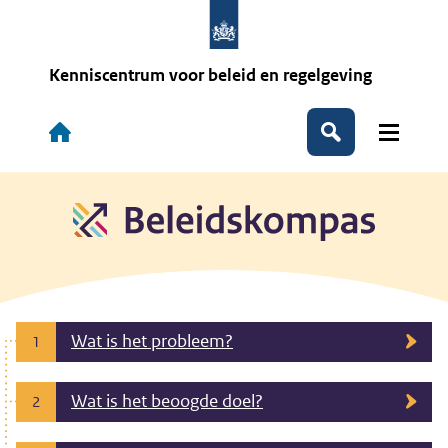
Overslaan
en
naar
de
Kenniscentrum voor beleid en regelgeving
inhoud
gaan
Hoofdnavigatie
Zoeken
Wat is het probleem?
1
Wat is het beoogde doel?
2