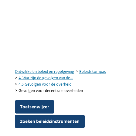
Ontwikkelen beleid en regelgeving
Beleidskompas
Kruimelpad
4. Wat zijn de gevolgen van de...
4.5 Gevolgen voor de overheid
Gevolgen voor decentrale overheden
Toetsenwijzer
Zoeken beleidsinstrumenten