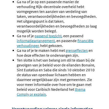
Ga na of je op een passende manier de
verhouding Rijk-decentrale overheid hebt
vormgegeven ten aanzien van verdeling van
taken, verantwoordelijkheden en bevoegdheden.
Het uitgangspunt is dat taken,
verantwoordelijkheden en bevoegdheden zo laag
mogelijk worden belegd.
Ga na of je
passend toezicht
, een passend
Externe
informatiearrangement
, en passende
Externe
financiële
link:
verhoudingen
hebt gekozen.
link:
Ga na of je te maken hebt met
grenseffecten
en
hoe deze effecten te ondervangen zijn.
Ten slotte is het van belang om stil te staan bij de
gevolgen van je beleid voor de eilanden Bonaire,
Sint Eustatius en Saba die sinds 10 oktober 2010
de status van openbaar lichaam hebben en
daarmee vergelijkbaar zijn met gemeenten. Zie
voor meer informatie over hoe om te gaan met
beleid voor Caribisch Nederland het
thema
Comply or explain
.