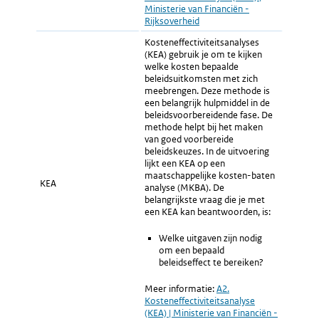
Ministerie van Financiën -
Rijksoverheid
Kosteneffectiviteitsanalyses
(KEA) gebruik je om te kijken
welke kosten bepaalde
beleidsuitkomsten met zich
meebrengen. Deze methode is
een belangrijk hulpmiddel in de
beleidsvoorbereidende fase. De
methode helpt bij het maken
van goed voorbereide
beleidskeuzes. In de uitvoering
lijkt een KEA op een
maatschappelijke kosten-baten
KEA
analyse (MKBA). De
belangrijkste vraag die je met
een KEA kan beantwoorden, is:
Welke uitgaven zijn nodig
om een bepaald
beleidseffect te bereiken?
Meer informatie:
Externe
A2.
Kosteneffectiviteitsanalyse
link:
(KEA) | Ministerie van Financiën -