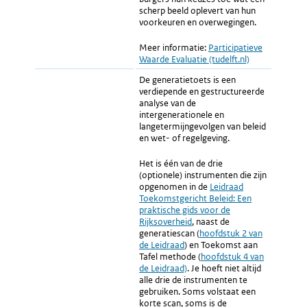
scherp beeld oplevert van hun
voorkeuren en overwegingen.
Meer informatie:
Externe
Participatieve
Waarde Evaluatie (tudelft.nl)
link:
De generatietoets is een
verdiepende en gestructureerde
analyse van de
intergenerationele en
langetermijngevolgen van beleid
en wet- of regelgeving.
Het is één van de drie
(optionele) instrumenten die zijn
opgenomen in de
Externe
Leidraad
Toekomstgericht Beleid: Een
link:
praktische gids voor de
Rijksoverheid
, naast de
generatiescan (
Externe
hoofdstuk 2 van
de Leidraad
) en Toekomst aan
link:
Tafel methode (
Externe
hoofdstuk 4 van
de Leidraad)
. Je hoeft niet altijd
link:
alle drie de instrumenten te
gebruiken. Soms volstaat een
korte scan, soms is de