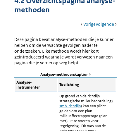
4.2 Overzichtspagina analyse-
methoden
Book
Ga
Vorige
Pagina:
Ga
Volgende
Pagina:
Navigation
Naar
4.1
Naar
4.3
Verplichte-
Gevolge
Deze pagina bevat analyse-methoden die je kunnen
Toetsenwijzer
Voor
helpen om de verwachte gevolgen nader te
Burgers
onderzoeken. Elke methode wordt hier kort
geïntroduceerd waarna je wordt verwezen naar een
pagina die je verder op weg helpt.
Analyse-methoden/caption>
Analyse-
Toelichting
instrumenten
Op grond van de richtlijn
strategische milieubeoordeling (
Externe
smb-richtlijn
) kan een plicht
link:
gelden om een plan-
milieueffectrapportage (plan-
mer) uit te voeren voor
regelgeving. Dit was aan de
orde voor regels voor