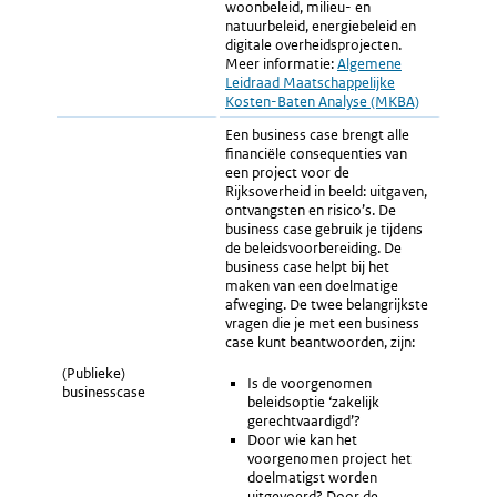
woonbeleid, milieu- en
natuurbeleid, energiebeleid en
digitale overheidsprojecten.
Meer informatie:
Algemene
Leidraad Maatschappelijke
Kosten-Baten Analyse (MKBA)
Een business case brengt alle
financiële consequenties van
een project voor de
Rijksoverheid in beeld: uitgaven,
ontvangsten en risico’s. De
business case gebruik je tijdens
de beleidsvoorbereiding. De
business case helpt bij het
maken van een doelmatige
afweging. De twee belangrijkste
vragen die je met een business
case kunt beantwoorden, zijn:
(Publieke)
Is de voorgenomen
businesscase
beleidsoptie ‘zakelijk
gerechtvaardigd’?
Door wie kan het
voorgenomen project het
doelmatigst worden
uitgevoerd? Door de