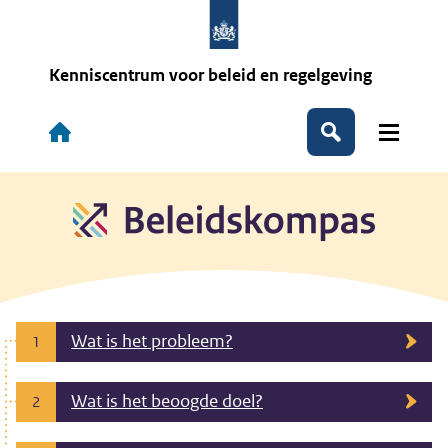
Overslaan
en
naar
de
Kenniscentrum voor beleid en regelgeving
inhoud
gaan
Hoofdnavigatie
Zoeken
Wat is het probleem?
1
Wat is het beoogde doel?
2