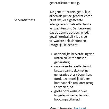
generatietoets nodig.
De generatietoets gebruik je
alleen als (uit de generatiescan
Generatietoets
blijkt dat) er significante
intergenerationele effecten te
verwachten zijn. Dat betekent
dat de generatietoets in ieder
geval noodzakelijk is als de
verwachte beleidseffecten
(mogelijk) leiden tot:
aanzienlijke herverdeling van
lusten en lasten tussen
generaties;
onomkeerbare effecten of
keuzes van toekomstige
generaties sterk beperken,
omdat ze moeilijk of zeer
kostbaar zijn om later terug
te draaien; of
grote onzekerheid over
langetermijneffecten van
hoogimpactbeleid.
Meer informatie:
Externe
Leidraad