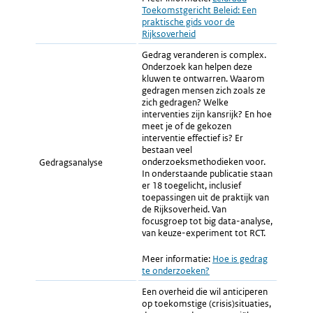
Toekomstgericht Beleid: Een
link:
praktische gids voor de
Rijksoverheid
Gedrag veranderen is complex.
Onderzoek kan helpen deze
kluwen te ontwarren. Waarom
gedragen mensen zich zoals ze
zich gedragen? Welke
interventies zijn kansrijk? En hoe
meet je of de gekozen
interventie effectief is? Er
bestaan veel
onderzoeksmethodieken voor.
Gedragsanalyse
In onderstaande publicatie staan
er 18 toegelicht, inclusief
toepassingen uit de praktijk van
de Rijksoverheid. Van
focusgroep tot big data-analyse,
van keuze-experiment tot RCT.
Meer informatie:
Externe
Hoe is gedrag
te onderzoeken?
link:
Een overheid die wil anticiperen
op toekomstige (crisis)situaties,