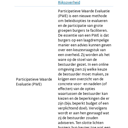
Rijksoverheid
Participatieve Waarde Evaluatie
(PWE) is een nieuwe methode
om beleidsopties te evalueren
en de participatie van grote
groepen burgers te faciliteren.
De essentie van een PWE is dat
burgers op een laagdrempelige
manier een advies kunnen geven
over een keuzevraagstuk van
een overheid. Zij worden als het
ware op de stoel van de
bestuurder gezet. In een online
omgeving zien zij welke keuze
de bestuurder moet maken, ze
krijgen een overzicht van de
Participatieve Waarde
concrete voor- en nadelen (of
Evaluatie (PWE)
effecten) van de opties
waartussen de bestuurder kan
kiezen en de beperkingen die er
zijn (bijv. beperkt budget of een
verplichtend doel). Vervolgens
wordt er aan hen gevraagd wat
zij de bestuurder zouden
adviseren. Ten slotte lichten
burgers hun keuzes toe wat een