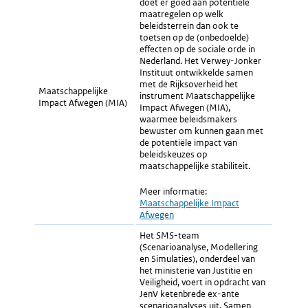
doet er goed aan potentiële
maatregelen op welk
beleidsterrein dan ook te
toetsen op de (onbedoelde)
effecten op de sociale orde in
Nederland. Het Verwey-Jonker
Instituut ontwikkelde samen
met de Rijksoverheid het
Maatschappelijke
instrument Maatschappelijke
Impact Afwegen (MIA)
Impact Afwegen (MIA),
waarmee beleidsmakers
bewuster om kunnen gaan met
de potentiële impact van
beleidskeuzes op
maatschappelijke stabiliteit.
Meer informatie:
Externe
Maatschappelijke Impact
link:
Afwegen
Het SMS-team
(Scenarioanalyse, Modellering
en Simulaties), onderdeel van
het ministerie van Justitie en
Veiligheid, voert in opdracht van
JenV ketenbrede ex-ante
scenarioanalyses uit. Samen