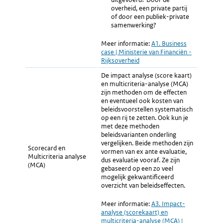
overheid, een private partij
of door een publiek-private
samenwerking?
Meer informatie:
Externe
A1. Business
case | Ministerie van Financiën -
link:
Rijksoverheid
De impact analyse (score kaart)
en multicriteria-analyse (MCA)
zijn methoden om de effecten
en eventueel ook kosten van
beleidsvoorstellen systematisch
op een rij te zetten. Ook kun je
met deze methoden
beleidsvarianten onderling
vergelijken. Beide methoden zijn
Scorecard en
vormen van ex ante evaluatie,
Multicriteria analyse
dus evaluatie vooraf. Ze zijn
(MCA)
gebaseerd op een zo veel
mogelijk gekwantificeerd
overzicht van beleidseffecten.
Meer informatie:
Externe
A3.
Impact-
analyse (scorekaart) en
link:
multicriteria-analyse (MCA) |