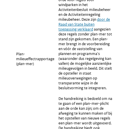
windparken in het
Activiteitenbesluit milieubeheer
en de Activiteitenregeling
milieubeheer. Deze zijn
Externe
door de
Raad van State buiten
link:
toepassing verklaard
aangezien
deze regels zonder plan-mer tot
stand zijn gekomen. Een plan-
mer brengt in de voorbereiding
en vóór de vaststelling van
plannen en programma's
Plan-
(waaronder dus regelgeving kan
milieueffectrapportage
vallen) de mogelijke aanzienlijke
(plan-mer)
milieugevolgen in beeld. Dit stelt
de opsteller in staat
milieuoverwegingen op
transparante wijze in de
besluitvorming te integreren.
De handreiking is bedoeld om na
te gaan of een plan-mer-plicht
aan de orde kan zijn; om de
afweging te kunnen maken of bij
het opstellen van nieuwe regels
een plan-mer wordt uitgevoerd.
De handreiking biedt ook