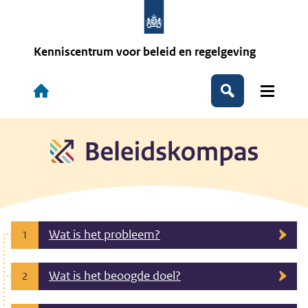
Overslaan
en
naar
de
Kenniscentrum voor beleid en regelgeving
inhoud
gaan
Hoofdnavigatie
Zoeken
Wat is het probleem?
1
Wat is het beoogde doel?
2