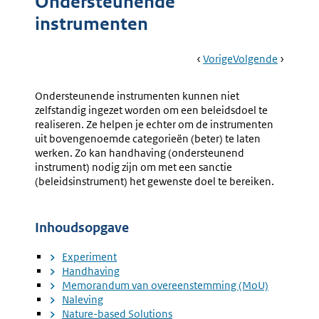
Ondersteunende
instrumenten
Book
Ga
Vorige
Pagina:
Ga
Volgende
Pagina:
Navigation
Naar
Zelfregulering
Naar
Experim
Ondersteunende instrumenten kunnen niet
zelfstandig ingezet worden om een beleidsdoel te
realiseren. Ze helpen je echter om de instrumenten
uit bovengenoemde categorieën (beter) te laten
werken. Zo kan handhaving (ondersteunend
instrument) nodig zijn om met een sanctie
(beleidsinstrument) het gewenste doel te bereiken.
Inhoudsopgave
Experiment
Handhaving
Memorandum van overeenstemming (MoU)
Naleving
Nature-based Solutions