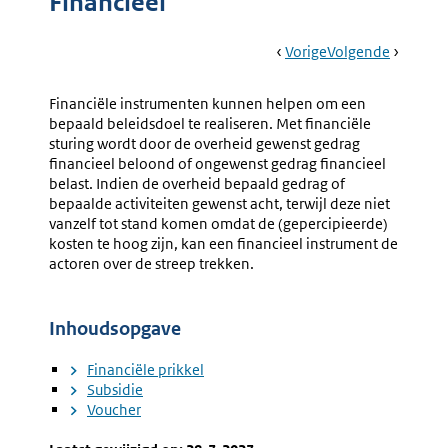
Financieel
Book
Ga
Vorige
Pagina:
Ga
Volgende
Pagina:
Navigation
Naar
Naming
Naar
Financië
And
Prikkel
Financiële instrumenten kunnen helpen om een
Shaming
bepaald beleidsdoel te realiseren. Met financiële
sturing wordt door de overheid gewenst gedrag
financieel beloond of ongewenst gedrag financieel
belast. Indien de overheid bepaald gedrag of
bepaalde activiteiten gewenst acht, terwijl deze niet
vanzelf tot stand komen omdat de (gepercipieerde)
kosten te hoog zijn, kan een financieel instrument de
actoren over de streep trekken.
Inhoudsopgave
Financiële prikkel
Subsidie
Voucher