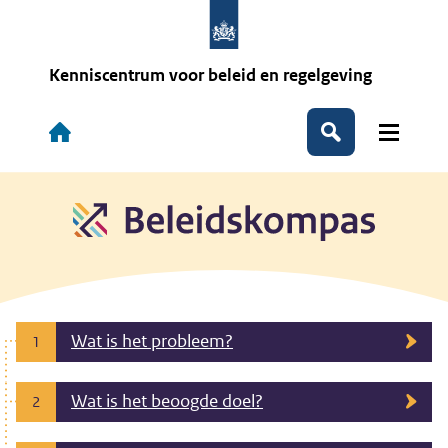
Overslaan
en
naar
de
Kenniscentrum voor beleid en regelgeving
inhoud
gaan
Hoofdnavigatie
Zoeken
Wat is het probleem?
1
Wat is het beoogde doel?
2