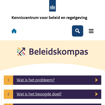
Overslaan
en
naar
de
Kenniscentrum voor beleid en regelgeving
inhoud
gaan
Hoofdnavigatie
Zoeken
Wat is het probleem?
1
Wat is het beoogde doel?
2