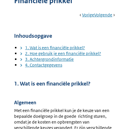
Financiële prikkel
Book
Ga
Vorige
Pagina:
Ga
Volgende
Pagina:
Navigation
Naar
Financieel
Naar
Subsidie
Inhoudsopgave
1. Wat is een financiële prikkel?
2. Hoe gebruik je een financiële prikkel?
3. Achtergrondinformatie
4. Contactgegevens
1. Wat is een financiële prikkel?
Algemeen
Met een financiële prikkel kun je de keuze van een
bepaalde doelgroep in de goede richting sturen,
omdat je de kosten en opbrengsten van
verschillende keuzes verandert. Er zijn verschillende