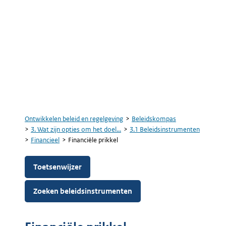
Ontwikkelen beleid en regelgeving
Beleidskompas
Kruimelpad
3. Wat zijn opties om het doel...
3.1 Beleidsinstrumenten
Financieel
Financiële prikkel
Toetsenwijzer
Zoeken beleidsinstrumenten