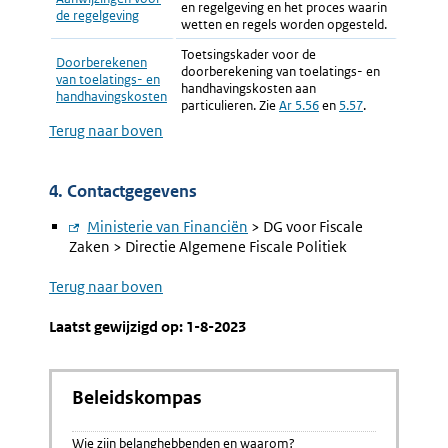
en regelgeving en het proces waarin
de regelgeving
wetten en regels worden opgesteld.
Toetsingskader voor de
Doorberekenen
doorberekening van toelatings- en
van toelatings- en
handhavingskosten aan
handhavingskosten
particulieren. Zie
Externe
Ar 5.56
en
Externe
5.57
.
link:
link:
Terug naar boven
4. Contactgegevens
Externe
Ministerie van Financiën
> DG voor Fiscale
Zaken > Directie Algemene Fiscale Politiek
link:
Terug naar boven
Laatst gewijzigd op: 1-8-2023
Beleidskompas
Wie zijn belanghebbenden en waarom?