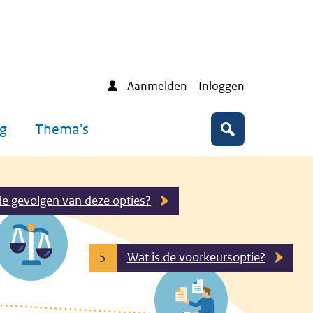
Aanmelden
Inloggen
ng
Thema's
Zoeken
de gevolgen van deze opties?
Wat is de voorkeursoptie?
5