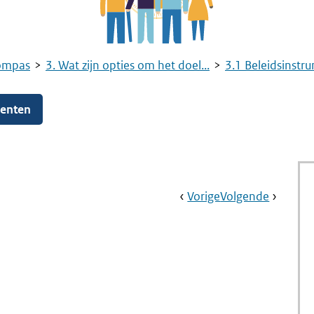
ompas
3. Wat zijn opties om het doel...
3.1 Beleidsinstr
menten
Book
Ga
Vorige
Pagina:
Ga
Volgende
Pagina:
Navigation
Naar
Financiële
Naar
Voucher
Prikkel