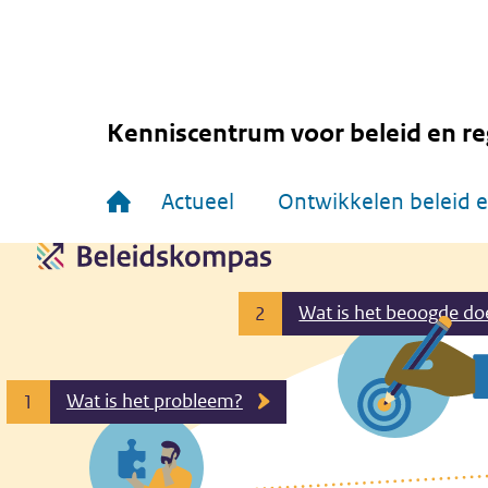
Overslaan
en
naar
de
inhoud
gaan
Kenniscentrum voor beleid en re
Hoofdnavigatie
Actueel
Ontwikkelen beleid e
Wat is het beoogde do
2
Wat is het probleem?
1