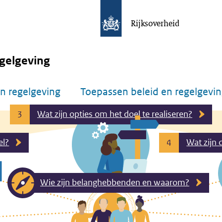
Rijksoverheid
gelgeving
n regelgeving
Toepassen beleid en regelgevi
Wat zijn opties om het doel te realiseren?
3
el?
Wat zijn 
4
Wie zijn belanghebbenden en waarom?