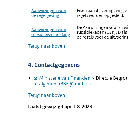
Aanwijzingen voor
Eisen aan de vormgeving va
de regelgeving
regels worden opgesteld.
De Aanwijzingen voor subsi
Aanwijzingen voor
subsidiekader’ (USK). Dit 
subsidieverstrekking
de regels voor de uitvoerin
Terug naar boven
4. Contactgegevens
Externe
Ministerie van Financiën
> Directie Begro
link:
algemeenBBE@minfin.nl
Terug naar boven
Laatst gewijzigd op: 1-8-2023