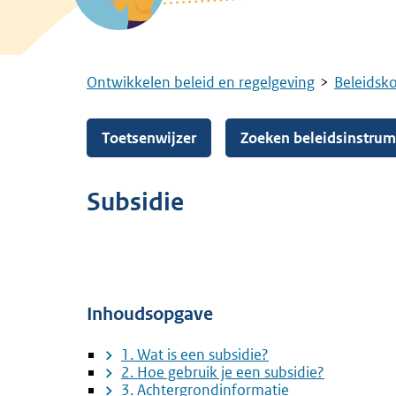
Ontwikkelen beleid en regelgeving
Beleidsk
Kruimelpad
Toetsenwijzer
Zoeken beleidsinstru
Subsidie
Inhoudsopgave
1. Wat is een subsidie?
2. Hoe gebruik je een subsidie?
3. Achtergrondinformatie