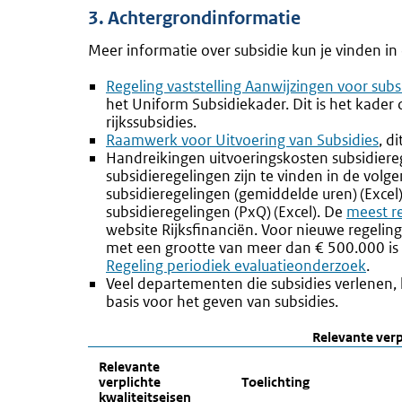
3. Achtergrondinformatie
Meer informatie over subsidie kun je vinden i
Externe
Regeling vaststelling Aanwijzingen voor subs
link:
het Uniform Subsidiekader. Dit is het kader d
rijkssubsidies.
Externe
Raamwerk voor Uitvoering van Subsidies
, d
link:
Handreikingen uitvoeringskosten subsidiereg
subsidieregelingen zijn te vinden in de vo
subsidieregelingen (gemiddelde uren) (Excel
subsidieregelingen (PxQ
)
(
Excel). De
Externe
meest r
website Rijksfinanciën
. Voor nieuwe regelin
link:
met een grootte van meer dan € 500.000 is di
Regeling periodiek evaluatieonderzoek
.
Veel departementen die subsidies verlenen,
basis voor het geven van subsidies.
Relevante verp
Relevante
verplichte
Toelichting
kwaliteitseisen