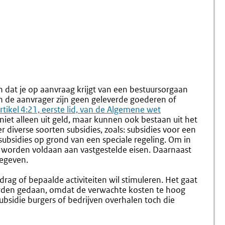
en dat je op aanvraag krijgt van een bestuursorgaan
van de aanvrager zijn geen geleverde goederen of
xterne
rtikel 4:21, eerste lid, van de Algemene wet
niet alleen uit geld, maar kunnen ook bestaan uit het
ink:
r diverse soorten subsidies, zoals: subsidies voor een
 subsidies op grond van een speciale regeling. Om in
worden voldaan aan vastgestelde eisen. Daarnaast
gegeven.
drag of bepaalde activiteiten wil stimuleren. Het gaat
orden gedaan, omdat de verwachte kosten te hoog
ubsidie burgers of bedrijven overhalen toch die