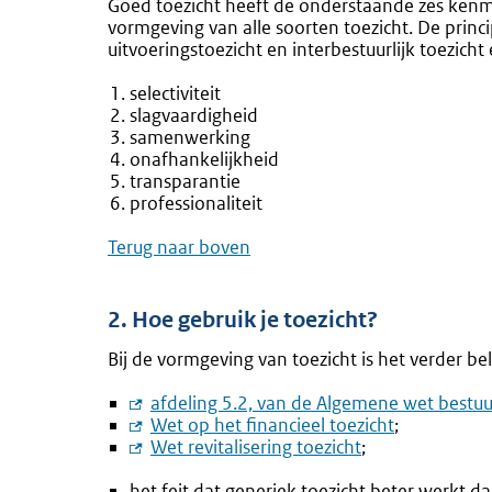
Goed toezicht heeft de onderstaande zes kenme
vormgeving van alle soorten toezicht. De princ
uitvoeringstoezicht en interbestuurlijk toezicht 
selectiviteit
slagvaardigheid
samenwerking
onafhankelijkheid
transparantie
professionaliteit
Terug naar boven
2. Hoe gebruik je toezicht?
Bij de vormgeving van toezicht is het verder b
Externe
afdeling 5.2, van de Algemene wet bestuu
link:
Externe
Wet op het financieel toezicht
;
link:
Externe
Wet revitalisering toezicht
;
link:
het feit dat generiek toezicht beter werkt da