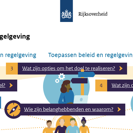
Rijksoverheid
gelgeving
n regelgeving
Toepassen beleid en regelgevi
Wat zijn opties om het doel te realiseren?
3
el?
Wat zijn 
4
Wie zijn belanghebbenden en waarom?