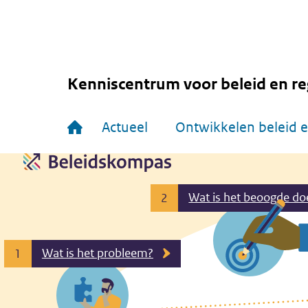
Overslaan
en
naar
de
inhoud
gaan
Kenniscentrum voor beleid en re
Hoofdnavigatie
Actueel
Ontwikkelen beleid e
Wat is het beoogde do
2
Wat is het probleem?
1