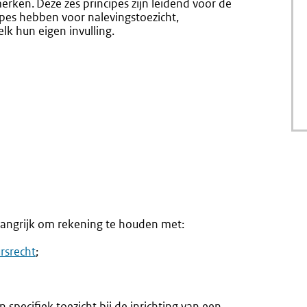
rken. Deze zes principes zijn leidend voor de
ipes hebben voor nalevingstoezicht,
elk hun eigen invulling.
elangrijk om rekening te houden met:
rsrecht
;
n specifiek toezicht bij de inrichting van een