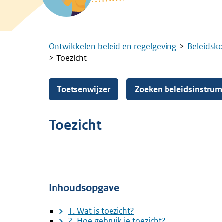
Ontwikkelen beleid en regelgeving
Beleidsk
Kruimelpad
Toezicht
Toetsenwijzer
Zoeken beleidsinstru
Toezicht
Inhoudsopgave
1. Wat is toezicht?
2. Hoe gebruik je toezicht?