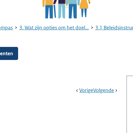
ompas
3. Wat zijn opties om het doel...
3.1 Beleidsinstr
menten
Book
Ga
Vorige
Pagina:
Ga
Volgende
Pagina:
Navigation
Naar
Overgangsrecht
Naar
3.2
Rechtma