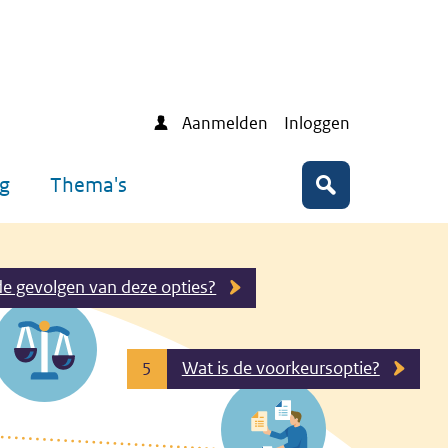
Aanmelden
Inloggen
ng
Thema's
Zoeken
de gevolgen van deze opties?
Wat is de voorkeursoptie?
5