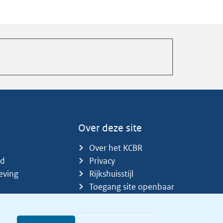
Over deze site
Over het KCBR
id
Privacy
eving
Rijkshuisstijl
Toegang site openbaar
Toegankelijkheid