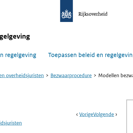
Rijksoverheid
gelgeving
n regelgeving
Toepassen beleid en regelgevi
n overheidsjuristen
Bezwaarprocedure
Modellen bezw
Book
Ga
Vorige
Pagina:
Ga
Volgende
Pagina:
Navigation
Naar
Bezwaarprocedur
Naar
Ambtelij
dsjuristen
Horen
In