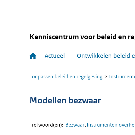
Overslaan
en
naar
de
inhoud
gaan
Kenniscentrum voor beleid en re
Hoofdnavigatie
Actueel
Ontwikkelen beleid e
Toepassen beleid en regelgeving
Instrumente
Kruimelpad
Modellen bezwaar
Trefwoord(en):
Bezwaar
Instrumenten overhei