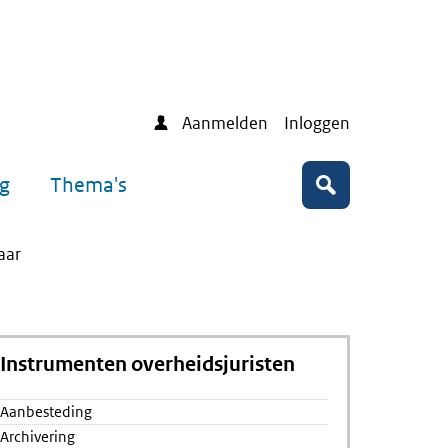
Aanmelden
Inloggen
ng
Thema's
Zoeken
aar
Instrumenten overheidsjuristen
e
k
Aanbesteding
Archivering