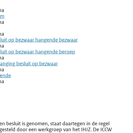
na
om
na
na
besluit op bezwaar hangende bezwaar
na
esluit op bezwaar hangende beroep
na
vanging besluit op bezwaar
na
bende
na
en besluit is genomen, staat daartegen in de regel
gesteld door een werkgroep van het IHJZ. De ICCW