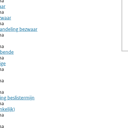
na
aar
na
zwaar
na
handeling bezwaar
na
na
bbende
na
ige
na
na
na
ng beslistermijn
na
nkelijk)
na
na