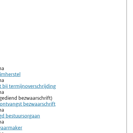
Bezwaar
na
imherstel
na
 bij termijnoverschrijding
na
ngediend bezwaarschrift)
ontvangst bezwaarschrift
na
gd bestuursorgaan
na
zwaarmaker