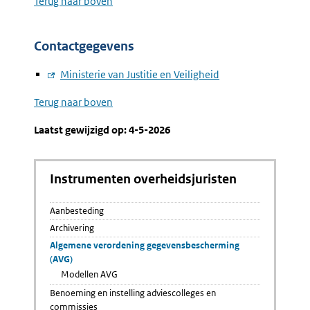
Terug naar boven
Contactgegevens
Externe
Ministerie van Justitie en Veiligheid
link:
Terug naar boven
Laatst gewijzigd op: 4-5-2026
Instrumenten overheidsjuristen
Aanbesteding
Archivering
Algemene verordening gegevensbescherming
(AVG)
Modellen AVG
Benoeming en instelling adviescolleges en
commissies