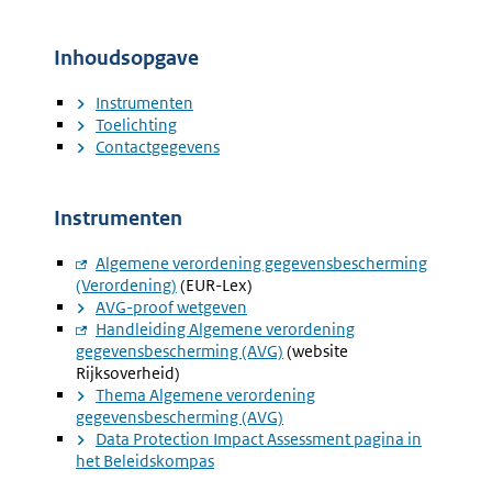
Inhoudsopgave
Instrumenten
Toelichting
Contactgegevens
Instrumenten
Externe
Algemene verordening gegevensbescherming
(Verordening)
link:
(EUR-Lex)
AVG-proof wetgeven
Externe
Handleiding Algemene verordening
gegevensbescherming (AVG)
link:
(website
Rijksoverheid)
Thema Algemene verordening
gegevensbescherming (AVG)
Data Protection Impact Assessment pagina in
het Beleidskompas