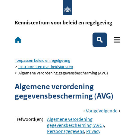
Overslaan
en
naar
de
Kenniscentrum voor beleid en regelgeving
inhoud
gaan
Hoofdnavigatie
Zoeken
Toepassen beleid en regelgeving
Kruimelpad
Instrumenten overheidsjuristen
Algemene verordening gegevensbescherming (AVG)
Algemene verordening
gegevensbescherming (AVG)
Book
Ga
Vorige
Pagina:
Ga
Volgende
Pagina:
Navigation
Naar
Archivering
Naar
Modelle
Trefwoord(en):
Algemene verordening
AVG
gegevensbescherming (AVG)
Persoonsgegevens
Privacy