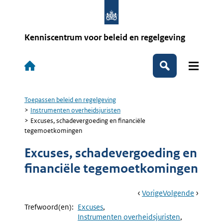
Overslaan
en
naar
de
Kenniscentrum voor beleid en regelgeving
inhoud
gaan
Hoofdnavigatie
Zoeken
Toepassen beleid en regelgeving
Kruimelpad
Instrumenten overheidsjuristen
Excuses, schadevergoeding en financiële
tegemoetkomingen
Excuses, schadevergoeding en
financiële tegemoetkomingen
Book
Ga
Vorige
Pagina:
Ga
Volgende
Pagina:
Navigation
Naar
BNC
Naar
Behoorli
Trefwoord(en):
Excuses
(Beoordeling
Omgaan
Instrumenten overheidsjuristen
Nieuwe
Met