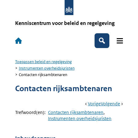
Overslaan
en
naar
de
Kenniscentrum voor beleid en regelgeving
inhoud
gaan
Hoofdnavigatie
Zoeken
Toepassen beleid en regelgeving
Kruimelpad
Instrumenten overheidsjuristen
Contacten rijksambtenaren
Contacten rijksambtenaren
Book
Ga
Vorige
Pagina:
Ga
Volgende
Pagina:
Navigation
Naar
Brexit
Naar
Convena
Trefwoord(en):
Contacten rijksambtenaren
Instrumenten overheidsjuristen