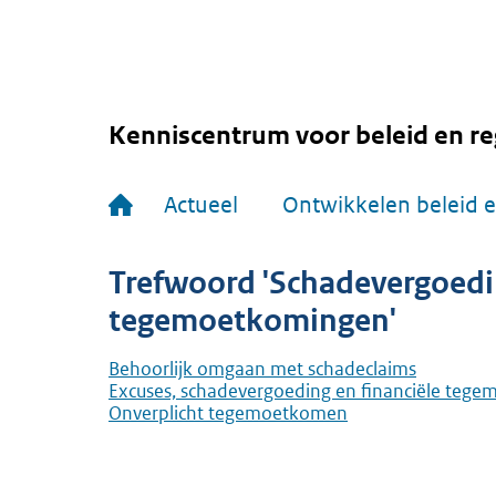
Overslaan
en
naar
de
inhoud
gaan
Kenniscentrum voor beleid en re
Hoofdnavigatie
Actueel
Ontwikkelen beleid e
Trefwoord 'Schadevergoedin
tegemoetkomingen'
Behoorlijk omgaan met schadeclaims
Excuses, schadevergoeding en financiële teg
Onverplicht tegemoetkomen