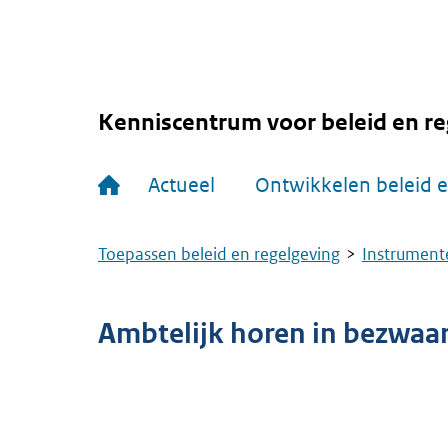
Overslaan
en
naar
de
inhoud
gaan
Kenniscentrum voor beleid en re
Hoofdnavigatie
Actueel
Ontwikkelen beleid e
Toepassen beleid en regelgeving
Instrumente
Kruimelpad
Ambtelijk horen in bezwaa