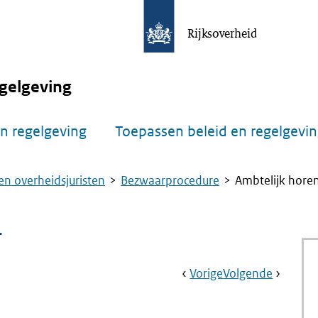
Rijksoverheid
gelgeving
n regelgeving
Toepassen beleid en regelgevi
n overheidsjuristen
Bezwaarprocedure
Ambtelijk horen
r
Book
Ga
Vorige
Pagina:
Ga
Volgende
Pagina:
Navigation
Naar
Modellen
Naar
Brexit
Bezwaar