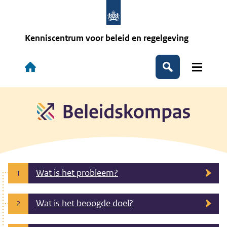
Overslaan
en
naar
de
Kenniscentrum voor beleid en regelgeving
inhoud
gaan
Hoofdnavigatie
Zoeken
Wat is het probleem?
1
Wat is het beoogde doel?
2