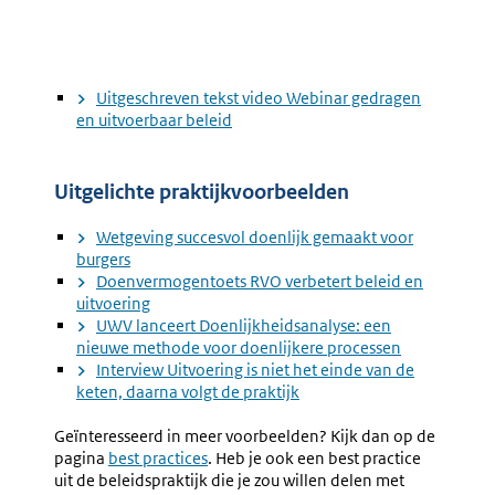
Uitgeschreven tekst video Webinar gedragen
en uitvoerbaar beleid
Uitgelichte praktijkvoorbeelden
Wetgeving succesvol doenlijk gemaakt voor
burgers
Doenvermogentoets RVO verbetert beleid en
uitvoering
UWV lanceert Doenlijkheidsanalyse: een
nieuwe methode voor doenlijkere processen
Interview Uitvoering is niet het einde van de
keten, daarna volgt de praktijk
Geïnteresseerd in meer voorbeelden? Kijk dan op de
pagina
best practices
. Heb je ook een best practice
uit de beleidspraktijk die je zou willen delen met