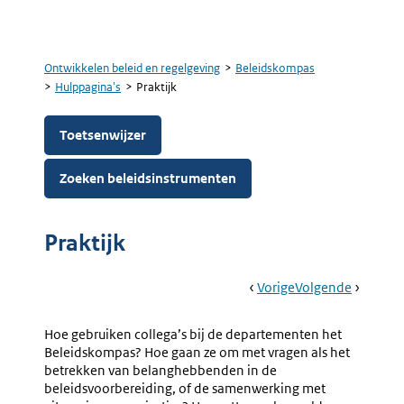
Ontwikkelen beleid en regelgeving
Beleidskompas
Kruimelpad
Hulppagina's
Praktijk
Toetsenwijzer
Zoeken beleidsinstrumenten
Praktijk
Book
Ga
Vorige
Pagina:
Ga
Volgende
Pagina:
Navigation
Naar
Formulieren
Naar
Best
Practice
Hoe gebruiken collega’s bij de departementen het
Beleidskompas? Hoe gaan ze om met vragen als het
betrekken van belanghebbenden in de
beleidsvoorbereiding, of de samenwerking met