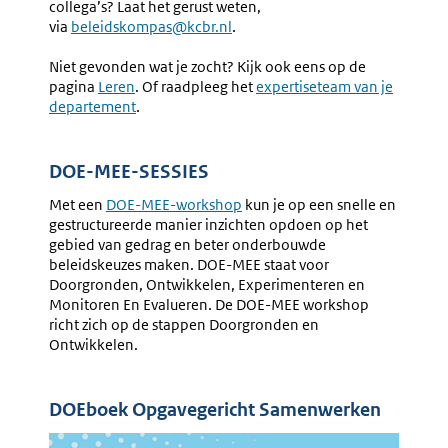
collega’s? Laat het gerust weten,
via
beleidskompas@kcbr.nl
.
Niet gevonden wat je zocht? Kijk ook eens op de
pagina
Leren
. Of raadpleeg het
expertiseteam van je
departement
.
DOE-MEE-SESSIES
Met een
DOE-MEE-workshop
kun je op een snelle en
gestructureerde manier inzichten opdoen op het
gebied van gedrag en beter onderbouwde
beleidskeuzes maken. DOE-MEE staat voor
Doorgronden, Ontwikkelen, Experimenteren en
Monitoren En Evalueren. De DOE-MEE workshop
richt zich op de stappen Doorgronden en
Ontwikkelen.
DOEboek Opgavegericht Samenwerken
Externe
Externe
Externe
Afbeelding
Externe