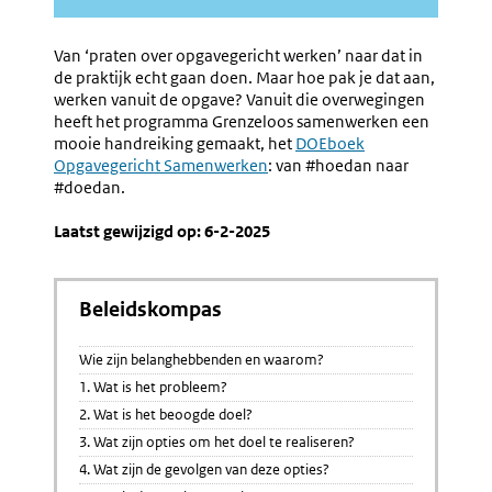
Van ‘praten over opgavegericht werken’ naar dat in
de praktijk echt gaan doen. Maar hoe pak je dat aan,
werken vanuit de opgave? Vanuit die overwegingen
heeft het programma Grenzeloos samenwerken een
mooie handreiking gemaakt, het
Externe
DOEboek
Opgavegericht Samenwerken
: van #hoedan naar
link:
#doedan.
Laatst gewijzigd op: 6-2-2025
Beleidskompas
Wie zijn belanghebbenden en waarom?
1. Wat is het probleem?
2. Wat is het beoogde doel?
3. Wat zijn opties om het doel te realiseren?
4. Wat zijn de gevolgen van deze opties?