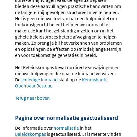
korte-termijnvragen vaak de agenda bepalen,
bieden deze aanvullingen praktische handvatten om
de langetermijngevolgen structureel mee te nemen.
Het is geen nieuwe toets, maar een hulpmiddel om
toekomstgericht beleid het nieuwe normaal te
maken. Je kunt het zelfstandig inzetten om in het
gehele beleidsproces betere afwegingen te helpen
maken. Zo breng je bij het verkennen van problemen
en oplossingen de effecten op (middel)lange termijn
en voor toekomstige generaties in beeld.
Het Beleidskompas bevat nu directe verwijzingen en
nieuwe hulpvragen die naar de leidraad verwijzen.
De
Externe
volledige leidraad
staat op de
Externe
Kennisbank
Openbaar Bestuur
link:
.
link:
Terug naar boven
Pagina over normalisatie geactualiseerd
De informatie over
normalisatie
in het
Beleidskompas
is geactualiseerd. Er is meer te vinden