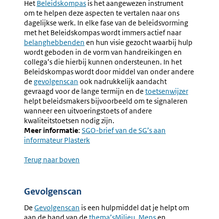
Het
Beleidskompas
is het aangewezen instrument
om te helpen deze aspecten te vertalen naar ons
dagelijkse werk. In elke fase van de beleidsvorming
met het Beleidskompas wordt immers actief naar
belanghebbenden
en hun visie gezocht waarbij hulp
wordt geboden in de vorm van handreikingen en
collega’s die hierbij kunnen ondersteunen. In het
Beleidskompas wordt door middel van onder andere
de
gevolgenscan
ook nadrukkelijk aandacht
gevraagd voor de lange termijn en de
toetsenwijzer
helpt beleidsmakers bijvoorbeeld om te signaleren
wanneer een uitvoeringstoets of andere
kwaliteitstoetsen nodig zijn.
Meer informatie
:
Externe
SGO-brief van de SG’s aan
informateur Plasterk
link:
Terug naar boven
Gevolgenscan
De
Gevolgenscan
is een hulpmiddel dat je helpt om
aan de hand van de
thema’s
Milieu
,
Mens
en