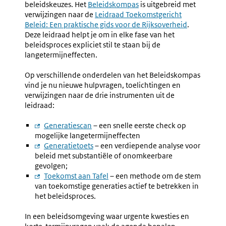
beleidskeuzes. Het
Beleidskompas
is uitgebreid met
verwijzingen naar de
Externe
Leidraad Toekomstgericht
Beleid: Een praktische gids voor de Rijksoverheid
link:
.
Deze leidraad helpt je om in elke fase van het
beleidsproces expliciet stil te staan bij de
langetermijneffecten.
Op verschillende onderdelen van het Beleidskompas
vind je nu nieuwe hulpvragen, toelichtingen en
verwijzingen naar de drie instrumenten uit de
leidraad:
Externe
Generatiescan
– een snelle eerste check op
mogelijke langetermijneffecten
link:
Externe
Generatietoets
– een verdiepende analyse voor
beleid met substantiële of onomkeerbare
link:
gevolgen;
Externe
Toekomst aan Tafel
– een methode om de stem
van toekomstige generaties actief te betrekken in
link:
het beleidsproces.
In een beleidsomgeving waar urgente kwesties en