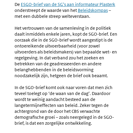
De
Externe
E
SGO-brief van de SG’s aan informateur Plasterk
onderstreept de waarde van het
link:
Beleidskompas
–
met een dubbele streep welteverstaan.
Het vertrouwen van de samenleving in de politiek
daalt inmiddels enkele jaren, kopt de SGO-brief. Een
oorzaak die in de SGO-brief wordt aangestipt is de
ontoereikende uitvoerbaarheid (voor zowel
uitvoerders als beleidsmakers) van bepaalde wet- en
regelgeving. In dat verband zou het zoeken en
betrekken van de geadresseerden en andere
belanghebbenden in de beleidsvorming
noodzakelijk zijn, hetgeen de brief ook beaamt.
In de SGO-brief komt ook naar voren dat men zich
teveel toelegt op ‘de waan van de dag’. Daardoor
wordt te weinig aandacht besteed aan de
langetermijneffecten van beleid. Zeker tegen de
achtergrond van de door het CBS verwachte
demografische groei – zoals neergelegd in de SGO-
brief, is dat een zorgelijke ontwikkeling.