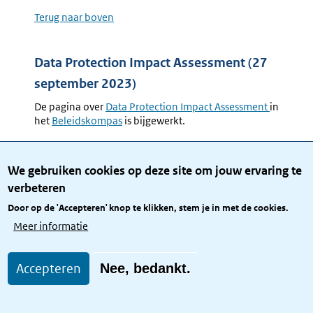
Terug naar boven
Data Protection Impact Assessment (27
september 2023)
De pagina over
Data Protection Impact Assessment
in
het
Beleidskompas
is bijgewerkt.
Het Model DPIA Rijksdienst is een model Data
Protection Impact Assessment (DPIA) dat binnen de
We gebruiken cookies op deze site om jouw ervaring te
overheid gebruikt wordt om hoog-risico
verbeteren
verwerkingen van persoonsgegevens te beoordelen.
Er is een nieuw
Model DPIA Rijksdienst
beschikbaar.
Door op de 'Accepteren' knop te klikken, stem je in met de cookies.
Meer informatie
Naast het model DPIA Rijksdienst wordt in de
Rijksdienst ook gebruikgemaakt van het instrument
rapportagemodel DPIA Rijksdienst. Het
Accepteren
Nee, bedankt.
rapportagemodel wordt gebruikt als sjabloon voor
een DPIA-rapportage. Hierin komen de 17 punten
naar voren die in het model worden genoemd. De