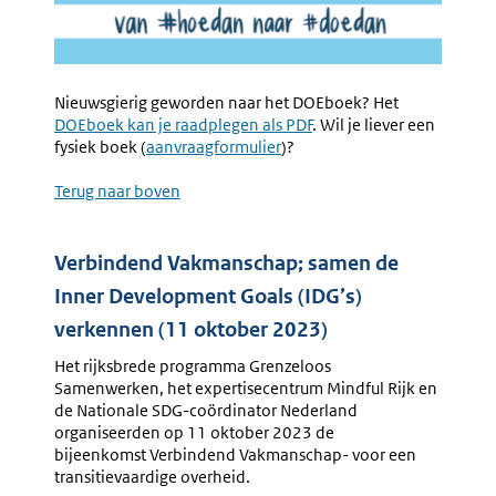
Nieuwsgierig geworden naar het DOEboek? Het
Externe
DOEboek kan je raadplegen als PDF
. Wil je liever een
link:
fysiek boek (
Externe
aanvraagformulier
)?
link:
Terug naar boven
Verbindend Vakmanschap; samen de
Inner Development Goals (IDG’s)
verkennen (11 oktober 2023)
Het rijksbrede programma Grenzeloos
Samenwerken, het expertisecentrum Mindful Rijk en
de Nationale SDG-coördinator Nederland
organiseerden op 11 oktober 2023 de
bijeenkomst Verbindend Vakmanschap- voor een
transitievaardige overheid.