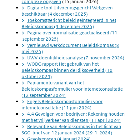
complexe opgaven
(15 januari 2026)
Digitale tool Uitvoeringsgericht Wetgeven
beschikbaar (4 december 2025)
Toekomstgericht beleid geïntegreerd in het
Beleidskompas (4 december 2025)
Pagina over normalisatie geactualiseerd (11
september 2025)
Vernieuwd werkdocument Beleidskompas (8
mei 2025)
UWV-doenlijkheidsanalyse (7 november 2024)
WODC-rapport Het gebruik van het
Beleidskompas binnen de Rijksoverheid (10
oktober 2024)
Papiamentu variant van het
Beleidskompasformulier voor internetconsultatie
(12 september 2024)
Engels Beleidskompasformulier voor
internetconsultatie (11 juni 2024)
4.4 Gevolgen voor bedrijven: Rekening houden
met het vrij verkeer van diensten (11 april 2024)
Relevantie van Beleidskompas in het licht van
SGO-brief van 12 januari 2024 (29-1-2024)
Gevolgenscan (4 januari 2024)