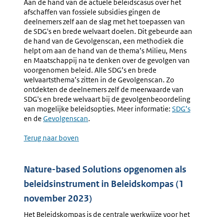
Aan de hand van de actuele beleidscasus over het
afschaffen van fossiele subsidies gingen de
deelnemers zelf aan de slag met het toepassen van
de SDG's en brede welvaart doelen. Dit gebeurde aan
de hand van de Gevolgenscan, een methodiek die
helpt om aan de hand van de thema’s Milieu, Mens
en Maatschappij na te denken over de gevolgen van
voorgenomen beleid. Alle SDG’s en brede
welvaartsthema’s zitten in de Gevolgenscan. Zo
ontdekten de deelnemers zelf de meerwaarde van
SDG's en brede welvaart bij de gevolgenbeoordeling
van mogelijke beleidsopties. Meer informatie:
Externe
SDG’s
en de
Gevolgenscan
.
link:
Terug naar boven
Nature-based Solutions opgenomen als
beleidsinstrument in Beleidskompas (1
november 2023)
Het Beleidskompas is de centrale werkwijze voor het