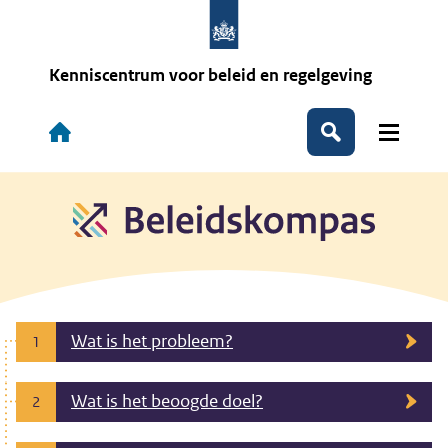
Overslaan
en
naar
de
Kenniscentrum voor beleid en regelgeving
inhoud
gaan
Hoofdnavigatie
Zoeken
Wat is het probleem?
1
Wat is het beoogde doel?
2