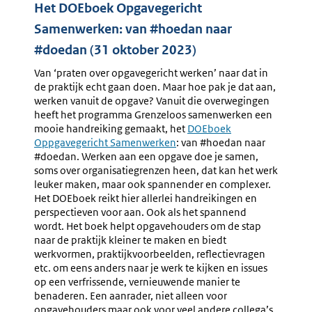
Het DOEboek Opgavegericht
Samenwerken: van #hoedan naar
#doedan (31 oktober 2023)
Van ‘praten over opgavegericht werken’ naar dat in
de praktijk echt gaan doen. Maar hoe pak je dat aan,
werken vanuit de opgave? Vanuit die overwegingen
heeft het programma Grenzeloos samenwerken een
mooie handreiking gemaakt, het
Externe
DOEboek
Oppgavegericht Samenwerken
: van #hoedan naar
link:
#doedan. Werken aan een opgave doe je samen,
soms over organisatiegrenzen heen, dat kan het werk
leuker maken, maar ook spannender en complexer.
Het DOEboek reikt hier allerlei handreikingen en
perspectieven voor aan. Ook als het spannend
wordt. Het boek helpt opgavehouders om de stap
naar de praktijk kleiner te maken en biedt
werkvormen, praktijkvoorbeelden, reflectievragen
etc. om eens anders naar je werk te kijken en issues
op een verfrissende, vernieuwende manier te
benaderen. Een aanrader, niet alleen voor
opgavehouders maar ook voor veel andere collega’s.