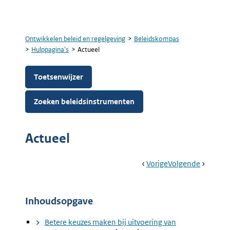
Ontwikkelen beleid en regelgeving
Beleidskompas
Kruimelpad
Hulppagina's
Actueel
Toetsenwijzer
Zoeken beleidsinstrumenten
Actueel
Book
Ga
Vorige
Pagina:
Ga
Volgende
Pagina:
Navigation
Naar
Leren
Naar
Formuli
Over
Het
Inhoudsopgave
Beleidskompas
Betere keuzes maken bij uitvoering van