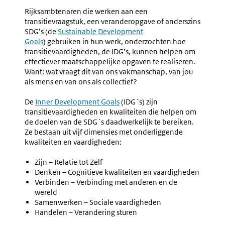
Rijksambtenaren die werken aan een
transitievraagstuk, een veranderopgave of anderszins
SDG’s (de
Externe
Sustainable Development
Goals
) gebruiken in hun werk, onderzochten hoe
link:
transitievaardigheden, de IDG’s, kunnen helpen om
effectiever maatschappelijke opgaven te realiseren.
Want: wat vraagt dit van ons vakmanschap, van jou
als mens en van ons als collectief?
De
Externe
Inner Development Goals
(IDG´s) zijn
transitievaardigheden en kwaliteiten die helpen om
link:
de doelen van de SDG´s daadwerkelijk te bereiken.
Ze bestaan uit vijf dimensies met onderliggende
kwaliteiten en vaardigheden:
Zijn – Relatie tot Zelf
Denken – Cognitieve kwaliteiten en vaardigheden
Verbinden – Verbinding met anderen en de
wereld
Samenwerken – Sociale vaardigheden
Handelen – Verandering sturen