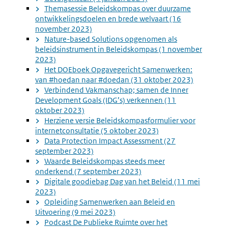
Themasessie Beleidskompas over duurzame
ontwikkelingsdoelen en brede welvaart (16
november 2023)
Nature-based Solutions opgenomen als
beleidsinstrument in Beleidskompas (1 november
2023)
Het DOEboek Opgavegericht Samenwerken:
van #hoedan naar #doedan (31 oktober 2023)
Verbindend Vakmanschap; samen de Inner
Development Goals (IDG’s) verkennen (11
oktober 2023)
Herziene versie
Beleidskompasformulier voor
internetconsultatie (5 oktober 2023)
Data Protection Impact Assessment (27
september 2023)
Waarde Beleidskompas steeds meer
onderkend (7 september 2023)
Digitale goodiebag Dag van het Beleid (11 mei
2023)
Opleiding Samenwerken aan Beleid en
Uitvoering (9 mei 2023)
Podcast De Publieke Ruimte over het