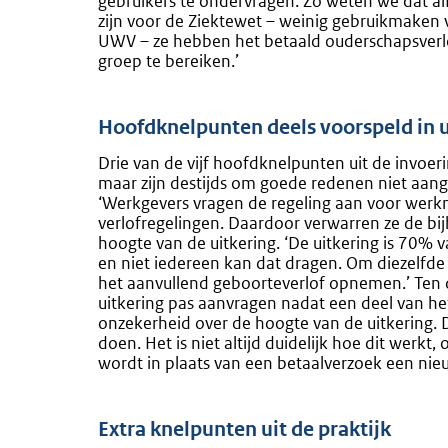
gebruikers te ondervragen. Zo weten we dat al
zijn voor de Ziektewet – weinig gebruikmaken v
UWV – ze hebben het betaald ouderschapsverlof
groep te bereiken.’
Hoofdknelpunten deels voorspeld in u
Drie van de vijf hoofdknelpunten uit de invoeri
maar zijn destijds om goede redenen niet aange
‘Werkgevers vragen de regeling aan voor wer
verlofregelingen. Daardoor verwarren ze de bi
hoogte van de uitkering. ‘De uitkering is 70% 
en niet iedereen kan dat dragen. Om diezelfde
het aanvullend geboorteverlof opnemen.’ Ten
uitkering pas aanvragen nadat een deel van he
onzekerheid over de hoogte van de uitkering. 
doen. Het is niet altijd duidelijk hoe dit werk
wordt in plaats van een betaalverzoek een ni
Extra knelpunten uit de praktijk