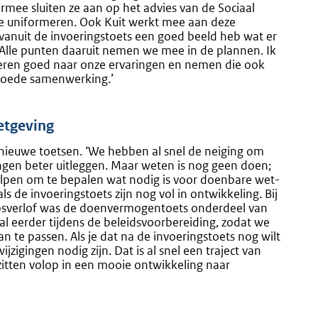
armee sluiten ze aan op het advies van de Sociaal
e uniformeren. Ook Kuit werkt mee aan deze
 vanuit de invoeringstoets een goed beeld heb wat er
ng. Alle punten daaruit nemen we mee in de plannen. Ik
isteren goed naar onze ervaringen en nemen die ook
 goede samenwerking.’
etgeving
 nieuwe toetsen. ‘We hebben al snel de neiging om
ngen beter uitleggen. Maar weten is nog geen doen;
elpen om te bepalen wat nodig is voor doenbare wet-
 de invoeringstoets zijn nog vol in ontwikkeling. Bij
psverlof was de doenvermogentoets onderdeel van
al eerder tijdens de beleidsvoorbereiding, zodat we
te passen. Als je dat na de invoeringstoets nog wilt
jzigingen nodig zijn. Dat is al snel een traject van
zitten volop in een mooie ontwikkeling naar