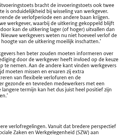
uitvoeringstoets bracht de invoeringstoets ook twee
e is onduidelijkheid bij wisseling van werkgever.
urende de verlofperiode een andere baan krijgen.
 werkgever, waarbij de uitkering gekoppeld blijft
oor kan de uitkering lager (of hoger) uitvallen dan
. Nieuwe werkgevers weten nu niet hoeveel verlof de
ogte van de uitkering moeilijk inschatten.’
kgevers hen beter zouden moeten informeren over
ediging door de werkgever heeft invloed op de keuze
op te nemen. Aan de andere kant vinden werkgevers
ijd moeten missen en ervaren zij extra
reren van flexibele verlofuren en de
je er gezonde en tevreden medewerkers met een
angere termijn kan het dus juist heel positief zijn
en.’
e verlofregelingen. Vanuit dat bredere perspectief
ociale Zaken en Werkgelegenheid (SZW) aan