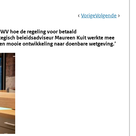
Book
Ga
Vorige
Pagina:
Ga
Volgende
Pagina:
Navigation
Naar
Pleidooi
Naar
Nieuwe
Bestuurders:
Stembilj
WV hoe de regeling voor betaald
Bevraag
Verbete
rategisch beleidsadviseur Maureen Kuit werkte mee
Doelgroepen
Ervaring
n een mooie ontwikkeling naar doenbare wetgeving.’
Beter
Voor
Beleid
Alle
Doelgro