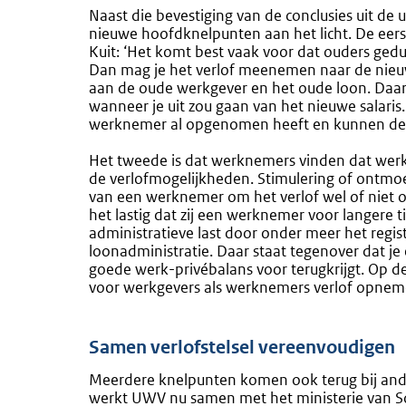
Naast die bevestiging van de conclusies uit de 
nieuwe hoofdknelpunten aan het licht. De eerst
Kuit: ‘Het komt best vaak voor dat ouders ged
Dan mag je het verlof meenemen naar de nieuwe
aan de oude werkgever en het oude loon. Daard
wanneer je uit zou gaan van het nieuwe salaris
werknemer al opgenomen heeft en kunnen de ho
Het tweede is dat werknemers vinden dat wer
de verlofmogelijkheden. Stimulering of ontmo
van een werknemer om het verlof wel of niet 
het lastig dat zij een werknemer voor langere t
administratieve last door onder meer het regist
loonadministratie. Daar staat tegenover dat 
goede werk-privébalans voor terugkrijgt. Op de l
voor werkgevers als werknemers verlof opnem
Samen verlofstelsel vereenvoudigen
Meerdere knelpunten komen ook terug bij ander
werkt UWV nu samen met het ministerie van S