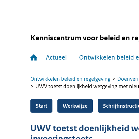
Overslaan
en
naar
de
inhoud
gaan
Kenniscentrum voor beleid en re
Hoofdnavigatie
Actueel
Ontwikkelen beleid e
Ontwikkelen beleid en regelgeving
Doenver
Kruimelpad
UWV toetst doenlijkheid wetgeving met nieu
Start
Werkwijze
Schrijfinstructi
UWV toetst doenlijkheid w
invoeringstoets