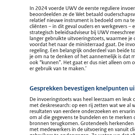
In 2024 voerde UWV de eerste reguliere invoeri
beoordeelden ze de Wet betaald ouderschapsverl
relatief nieuwe instrument is bedoeld om na te
cliënten – in dit geval ouders en werkgevers – e
strategisch beleidsadviseur bij UWV meeschreef 
langer gebruikte uitvoeringstoets, waarmee je 
voordat het naar de ministerraad gaat. De invo
regeling. Een belangrijk onderdeel van beide 
je om na te denken of het aannemelijk is dat 
ook “kunnen”. Het gaat er dus niet alleen om of
er gebruik van te maken.’
Gesprekken bevestigen knelpunten u
De invoeringstoets was heel leerzaam en leuk 
met deskresearch: op een rij zetten wat we al 
resultaten van eerdere onderzoeken en ervaring
om al die gegevens te bundelen en te merken d
bronnen terugkomen. Grotendeels herkenden w
met medewerkers in de uitvoering en vanuit cli