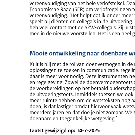
vereenvoudiging van het hele verlofstelsel. Da
Economische Raad (SER) om verlofregelingen t
vereenvoudiging. ‘Het helpt dat ik onder meer
speelt bij cliënten en collega’s in de uitvoeri
heb veel contact met de SZW-collega’s. Zij lu
mee in de nieuwe voorstellen. Het is een heel
Mooie ontwikkeling naar doenbare w
Kuit is blij met de rol van doenvermogen in de
oplossingen te zoeken in communicatie: regeli
daar is meer voor nodig. Deze instrumenten h
en regelgeving. Zowel de doenvermogentoets als
de voorbereidingen op het betaald ouderscha
de uitvoeringstoets. Inmiddels toetsen we ook 
meer ruimte hebben om de wetsteksten nog aan 
doen, is dat lastiger omdat hiervoor vaak wetswi
meerdere jaren en dat doe je niet zomaar. We 
doenbare en toegankelijke wetgeving.’
Laatst gewijzigd op: 14-7-2025