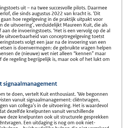
ngstoets uit – na twee succesvolle pilots. Daarmee
of, die sinds augustus 2022 van kracht is. ‘Dit
 gaan hoe regelgeving in de praktijk uitpakt voor
n de uitvoering’, verduidelijkt Maureen Kuit, die als
aan de invoeringstoets. ‘Het is een vervolg op de al
de uitvoerbaarheid van conceptregelgeving toetst
eringstoets volgt een jaar na de invoering van een
toetsen is doenvermogen: de gebruikte vragen helpen
mensen de (nieuwe) wet niet alleen “kennen” maar
 de regeling begrijpelijk is, maar ook of het lukt om
it signaalmanagement
om te doen, vertelt Kuit enthousiast. ‘We begonnen
wisten vanuit signaalmanagement: cliëntvragen,
en van collega’s in de uitvoering. Het is waardevol
at dezelfde knelpunten vanuit verschillende
e deze knelpunten ook uit structurele gesprekken
ëntvragen. Een uitdaging is nog om ook niet-