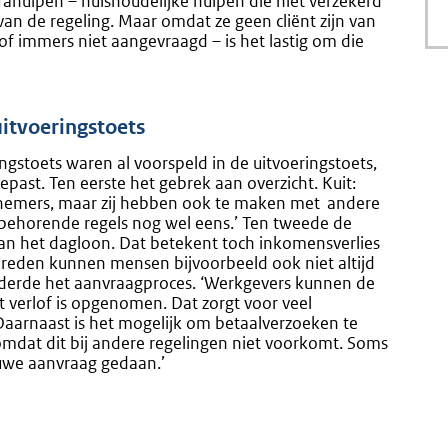
fahulpen – huishoudelijke hulpen die niet verzekerd
an de regeling. Maar omdat ze geen cliënt zijn van
 immers niet aangevraagd – is het lastig om die
itvoeringstoets
ngstoets waren al voorspeld in de uitvoeringstoets,
past. Ten eerste het gebrek aan overzicht. Kuit:
knemers, maar zij hebben ook te maken met
andere
jbehorende regels nog wel eens.’ Ten tweede de
van het dagloon. Dat betekent toch inkomensverlies
 reden kunnen mensen bijvoorbeeld ook niet altijd
 derde het aanvraagproces. ‘Werkgevers kunnen de
t verlof is opgenomen. Dat zorgt voor veel
Daarnaast is het mogelijk om betaalverzoeken te
t, omdat dit bij andere regelingen niet voorkomt. Soms
euwe aanvraag gedaan.’