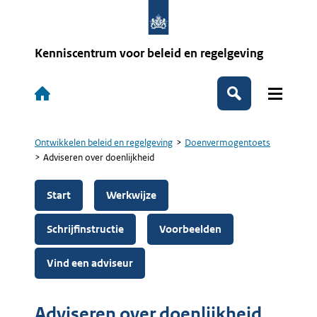
Overslaan
en
naar
de
Kenniscentrum voor beleid en regelgeving
inhoud
gaan
Hoofdnavigatie
Zoeken
Ontwikkelen beleid en regelgeving
Doenvermogentoets
Kruimelpad
Adviseren over doenlijkheid
Start
Werkwijze
Schrijfinstructie
Voorbeelden
Vind een adviseur
Adviseren over doenlijkheid