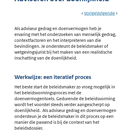
Book
Ga
Vorige
Pagina:
Ga
Volgende
Pagina:
Navigation
Naar
Doenlijk
Naar
Werkwij
Beleid
Doenver
Als adviseur gedrag en doenvermogen heb je
Maken
ervaring met het onderzoeken van menselijk gedrag,
contextfactoren en het interpreteren van die
bevindingen. Je ondersteunt de beleidsmaker of
wetgevingsjurist bij het maken van een realistische
inschatting van de doenlijkheid.
Werkwijze: een iteratief proces
Het beste start de beleidsmaker zo vroeg mogelijk in
het beleidsvormingsproces met de
doenvermogentoets. Gedurende de beleidsvorming
wordt het voorstel steeds verder aangescherpt op
doenlijkheid. Als adviseur gedrag en doenvermogen
ondersteun je de beleidsmaker in dit proces op een
manier die passend is bij de context van het
beleidsdossier.